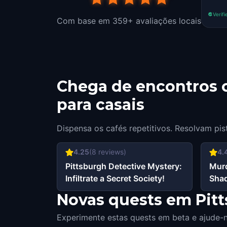
Verifi
Com base em 359+ avaliações locais
Chega de encontros c
para casais
Dispensa os cafés repetitivos. Resolvam pis
4.25
(
8
reviews)
4.
Pittsburgh Detective Mystery:
Murd
Infiltrate a Secret Society!
Shad
Novas quests em Pitt
Experimente estas quests em beta e ajude-n