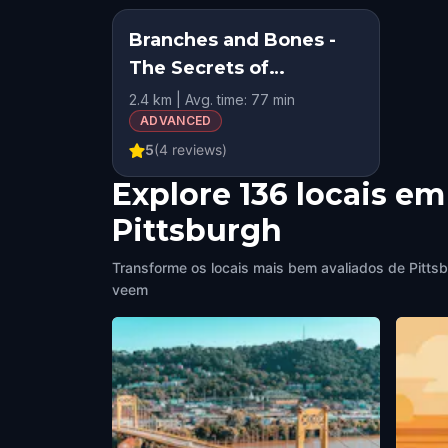
Branches and Bones -
The Secrets of
Homewood Cemetery,
2.4 km | Avg. time: 77 min
Pittsburgh
ADVANCED
5
(
4
reviews)
Explore 136 locais em
Pittsburgh
Transforme os locais mais bem avaliados de Pittsb
veem