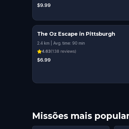
$9.99
The Oz Escape in Pittsburgh
2.4 km | Avg. time: 90 min
4.63
(
138
reviews)
$6.99
Missões mais popula