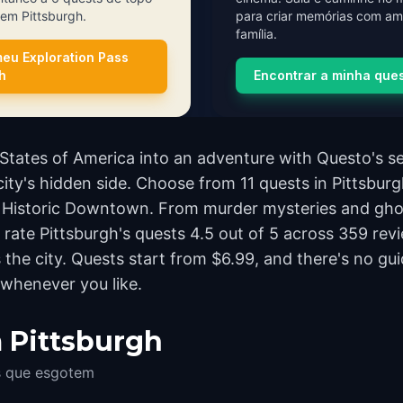
 em Pittsburgh.
para criar memórias com am
família.
meu Exploration Pass
h
Encontrar a minha que
 States of America into an adventure with Questo's s
city's hidden side. Choose from 11 quests in Pittsburgh
 Historic Downtown. From murder mysteries and ghost
rs rate Pittsburgh's quests 4.5 out of 5 across 359 re
he city. Quests start from $6.99, and there's no gui
 whenever you like.
 Pittsburgh
es que esgotem