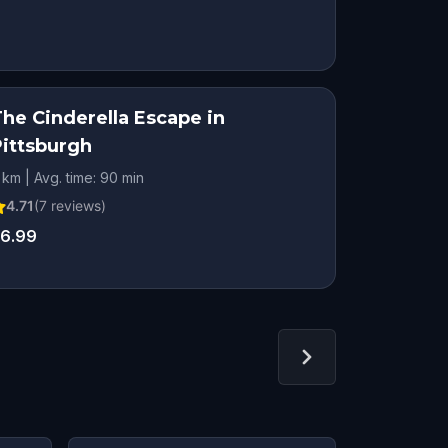
The Cinderella Escape in
Pittsburgh
 km | Avg. time: 90 min
4.71
(
7
reviews)
6.99