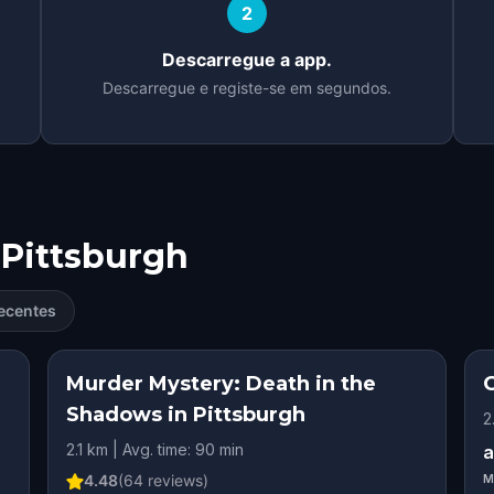
2
Descarregue a app.
Descarregue e registe-se em segundos.
Pittsburgh
ecentes
Murder Mystery: Death in the
Shadows in Pittsburgh
2
2.1 km | Avg. time: 90 min
a
4.48
(
64
reviews)
M