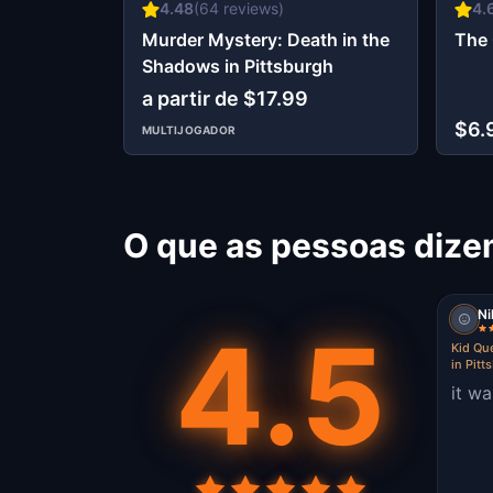
4.48
(
64
reviews)
4.
Murder Mystery: Death in the
The 
Shadows in Pittsburgh
a partir de $17.99
$6.
MULTIJOGADOR
O que as pessoas dize
Ni
4.5
Kid Que
in Pitt
it w