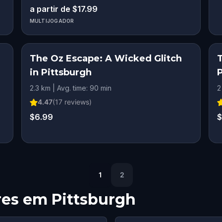
a partir de $17.99
MULTIJOGADOR
The Oz Escape: A Wicked Glitch
in Pittsburgh
2.3 km | Avg. time: 90 min
2
4.47
(
17
reviews)
$6.99
$
1
2
res em
Pittsburgh