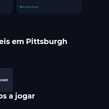
Verified Player
Verified Player
eis em Pittsburgh
ntown
s a jogar