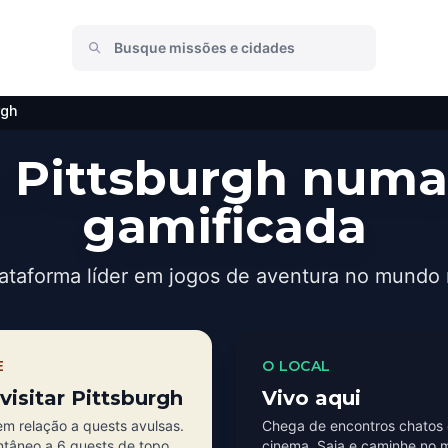
rgh
 Pittsburgh numa
gamificada
ataforma líder em jogos de aventura no mundo 
E
O LOCAL
visitar Pittsburgh
Vivo aqui
m relação a quests avulsas.
Chega de encontros chatos 
ntâneo a 6 quests de topo
cinema. Saia e caminhe no 