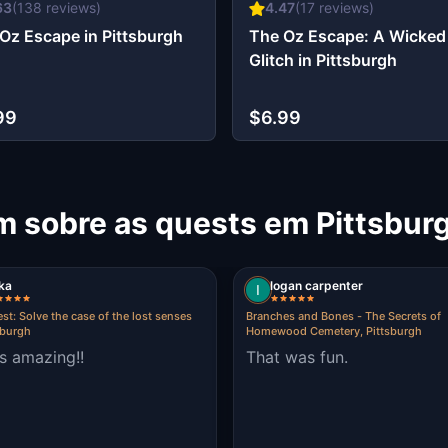
63
(
138
reviews)
4.47
(
17
reviews)
Oz Escape in Pittsburgh
The Oz Escape: A Wicked
Glitch in Pittsburgh
99
$6.99
m sobre as quests em Pittsbur
ka
logan carpenter
st: Solve the case of the lost senses
Branches and Bones - The Secrets of
sburgh
Homewood Cemetery, Pittsburgh
as amazing!!
That was fun.