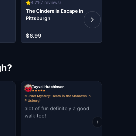
4.71
(
7
reviews)
4.57
(
7
re
The Cinderella Escape in
Lucky Tre
Pittsburgh
Golden Sh
Pittsburg
$6.99
$9.99
gh?
Tayvel Hutchinson
Leek Pho
Murder Mystery: Death in the Shadows in
Murder Mystery
Pittsburgh
Pittsburgh
alot of fun definitely a good
it was ama
walk too!