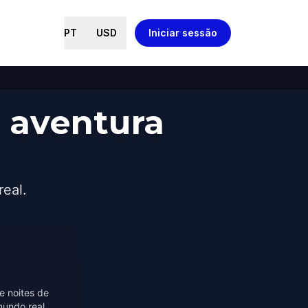
PT
USD
Iniciar sessão
 aventura
real.
e noites de
mundo real