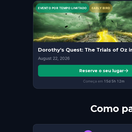
EVENTO POR TEMPO LIMITADO
EARLY BIRD
Dorothy’s Quest: The Trials of Oz i
August 22, 2026
Reserve o seu lugar
Começa em
15d
5
h
12
m
Como pa