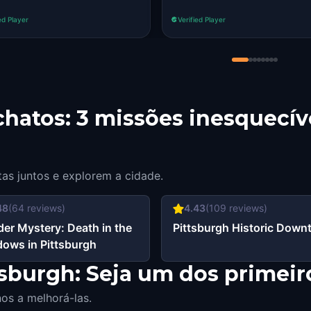
ed Player
Verified Player
hatos: 3 missões inesquecív
tas juntos e explorem a cidade.
48
(
64
reviews)
4.43
(
109
reviews)
er Mystery: Death in the
Pittsburgh Historic Dow
ows in Pittsburgh
sburgh: Seja um dos primeiro
os a melhorá-las.