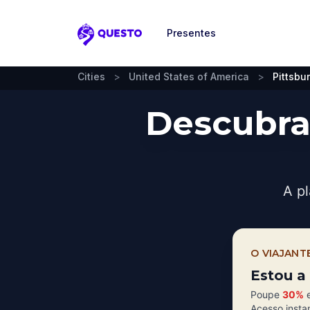
Presentes
Questo
Cities
>
United States of America
>
Pittsbu
Descubra
A pl
O VIAJANT
Estou a 
Poupe
30%
e
Acesso insta