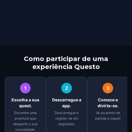
Como participar de uma
experiência Questo
1
2
3
Escolha a sua
Descarregue a
Comece e
quest.
app.
divirta-se.
Encontre uma
Descarregue e
Vá ao ponto de
aventura que
registe-se em
partida e jogue!
desperte a sua
segundos.
curiosidade.