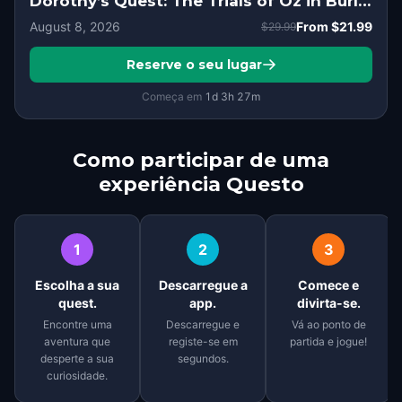
Dorothy’s Quest: The Trials of Oz in Burlington, Ontario
August 8, 2026
From
$21.99
$29.99
Reserve o seu lugar
Começa em
1d
3
h
27
m
Como participar de uma
experiência Questo
1
2
3
Escolha a sua
Descarregue a
Comece e
quest.
app.
divirta-se.
Encontre uma
Descarregue e
Vá ao ponto de
aventura que
registe-se em
partida e jogue!
desperte a sua
segundos.
curiosidade.