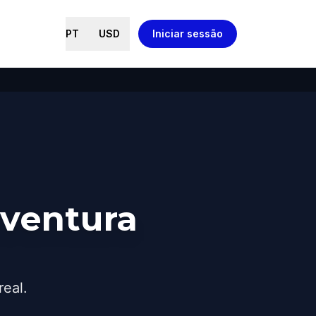
PT
USD
Iniciar sessão
ventura
real.