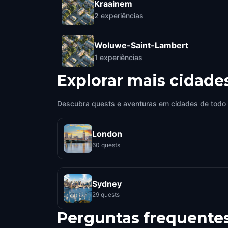
Kraainem
2
experiências
Woluwe-Saint-Lambert
1
experiências
Explorar mais cidade
Descubra quests e aventuras em cidades de todo
London
60 quests
Sydney
29 quests
Perguntas frequente