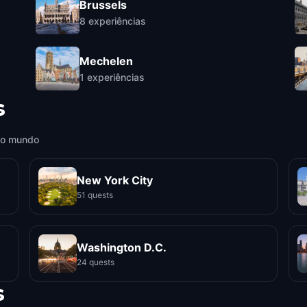
Brussels
8
experiências
Mechelen
1
experiências
s
 o mundo
New York City
51 quests
Washington D.C.
24 quests
s