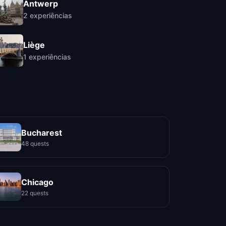
Antwerp
2
experiências
Liège
1
experiências
Bucharest
48 quests
Chicago
22 quests