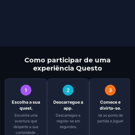
Como participar de uma
experiência Questo
1
2
3
Escolha a sua
Descarregue a
Comece e
quest.
app.
divirta-se.
Encontre uma
Descarregue e
Vá ao ponto de
aventura que
registe-se em
partida e jogue!
desperte a sua
segundos.
curiosidade.