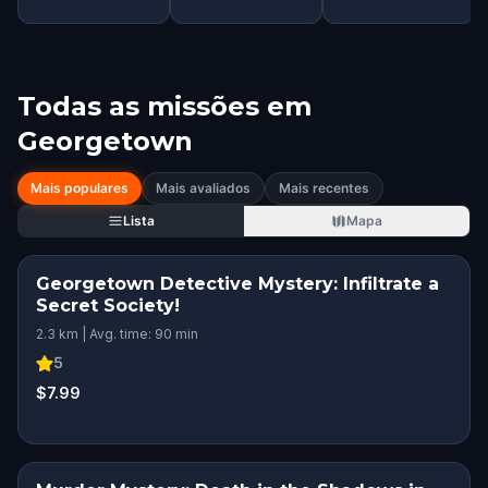
Todas as missões em
Georgetown
Mais populares
Mais avaliados
Mais recentes
Lista
Mapa
Georgetown Detective Mystery: Infiltrate a
Secret Society!
2.3 km | Avg. time: 90 min
5
$7.99