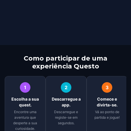
Como participar de uma
experiência Questo
1
2
3
Escolha a sua
Descarregue a
Comece e
quest.
app.
divirta-se.
Encontre uma
Descarregue e
Vá ao ponto de
aventura que
registe-se em
partida e jogue!
desperte a sua
segundos.
curiosidade.