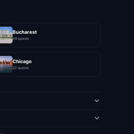
Bucharest
48 quests
Chicago
22 quests