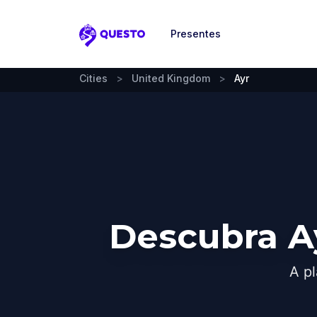
Presentes
Questo
Cities
>
United Kingdom
>
Ayr
Descubra A
A pl