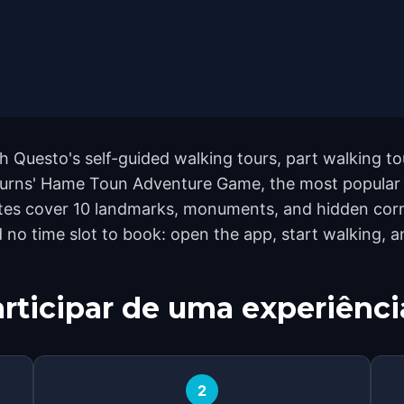
h Questo's self-guided walking tours, part walking to
Burns' Hame Toun Adventure Game, the most popular qu
utes cover 10 landmarks, monuments, and hidden corne
 no time slot to book: open the app, start walking, 
rticipar de uma experiênci
2