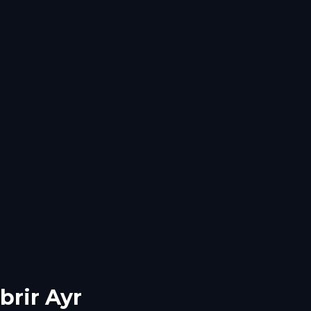
brir Ayr