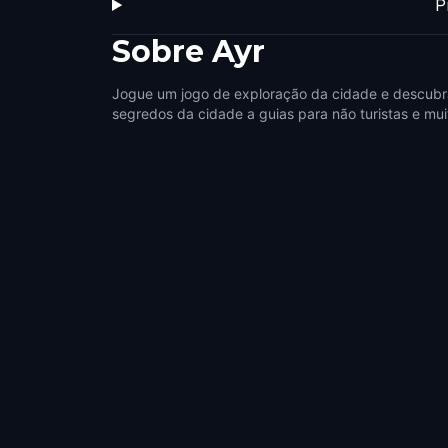
P
Sobre
Ayr
Jogue um jogo de exploração da cidade e descubra
segredos da cidade a guias para não turistas e mui