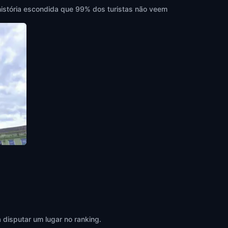
história escondida que 99% dos turistas não veem
 disputar um lugar no ranking.