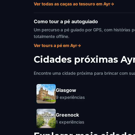
Ver todas as caças ao tesouro em Ayr
→
Como tour a pé autoguiado
Um percurso a pé guiado por GPS, com histórias p
totalmente offline.
Ver tours a pé em Ayr
→
Cidades próximas
Ay
Encontre uma cidade próxima para brincar com sua
Glasgow
9
experiências
Greenock
1
experiências