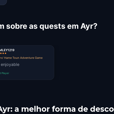
m sobre as quests em Ayr?
MLEY1219
rns' Hame Toun Adventure Game
y enjoyable
d Player
Ayr: a melhor forma de desco