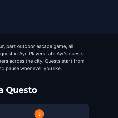
ur, part outdoor escape game, all
est in Ayr. Players rate Ayr's quests
rs across the city. Quests start from
and pause whenever you like.
a Questo
3