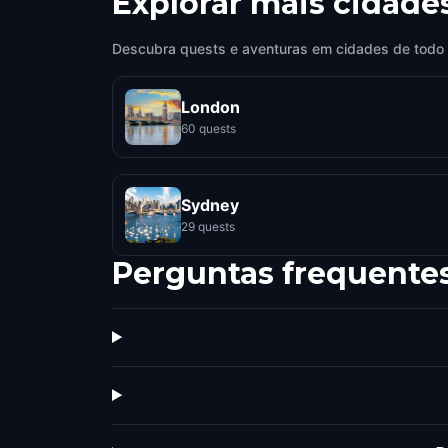
Explorar mais cidade
Descubra quests e aventuras em cidades de todo
London
60 quests
Sydney
29 quests
Perguntas frequente