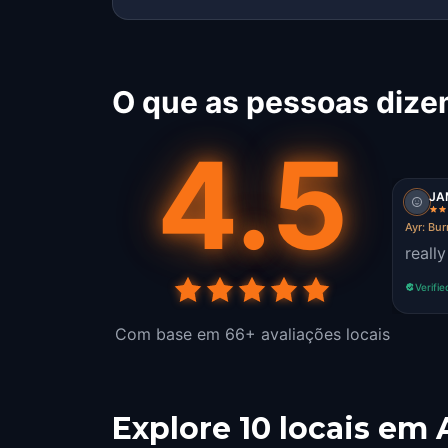
O que as pessoas dize
4.5
JA
Ayr: Bu
reall
Verifie
Com base em 66+ avaliações locais
Explore 10 locais em 