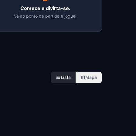
Comece e divirta-se.
Vá ao ponto de partida e jogue!
Lista
Mapa