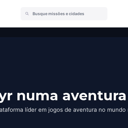
yr numa aventura
ataforma líder em jogos de aventura no mundo 