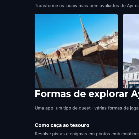
Transforme os locais mais bem avaliados de Ayr n
Formas de explorar A
Auld Vandal!
Heids
Ayr
,
United Kingdom
Ayr
,
Un
Uma app, um tipo de quest · várias formas de joga
Como caça ao tesouro
Resolve pistas e enigmas em pontos emblemáticos d