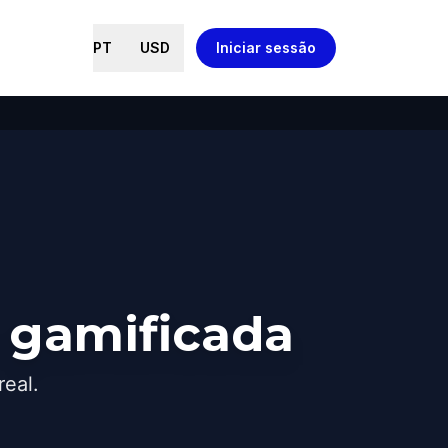
PT
USD
Iniciar sessão
 gamificada
real.