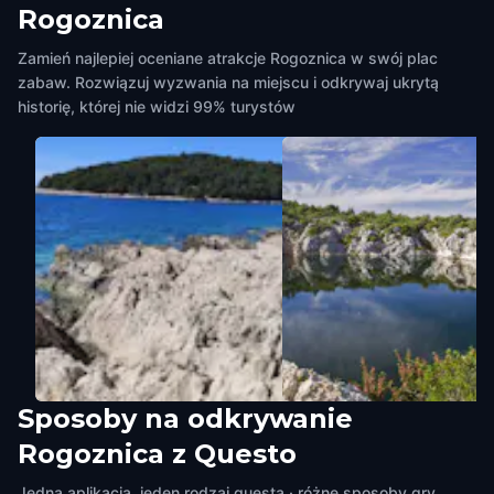
Rogoznica
Zamień najlepiej oceniane atrakcje Rogoznica w swój plac
zabaw. Rozwiązuj wyzwania na miejscu i odkrywaj ukrytą
historię, której nie widzi 99% turystów
Sposoby na odkrywanie
Blue bay
Cliff Sea
Rogoznica z Questo
Rogoznica
,
Croatia
Rogoznica
,
Croatia
Jedna aplikacja, jeden rodzaj questa · różne sposoby gry.