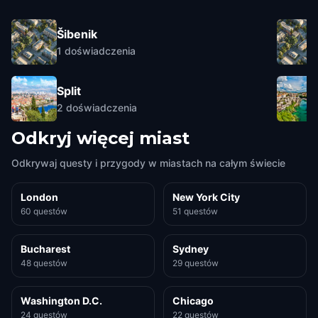
Šibenik
1
doświadczenia
Split
2
doświadczenia
Odkryj więcej miast
Odkrywaj questy i przygody w miastach na całym świecie
London
New York City
60 questów
51 questów
Bucharest
Sydney
48 questów
29 questów
Washington D.C.
Chicago
24 questów
22 questów