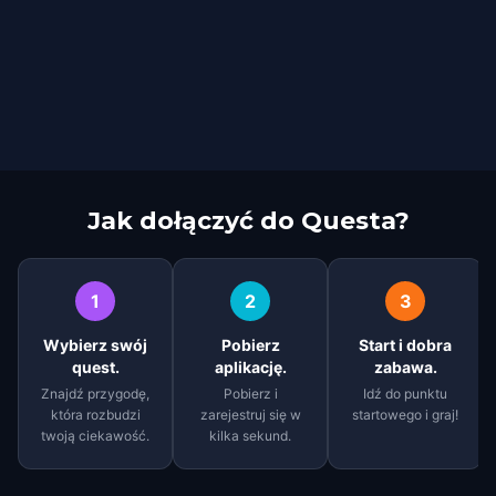
Jak dołączyć do Questa?
1
2
3
Wybierz swój
Pobierz
Start i dobra
quest.
aplikację.
zabawa.
Znajdź przygodę,
Pobierz i
Idź do punktu
która rozbudzi
zarejestruj się w
startowego i graj!
twoją ciekawość.
kilka sekund.