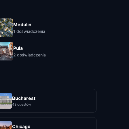
Medulin
1
doświadczenia
Pula
2
doświadczenia
Bucharest
48 questów
Chicago