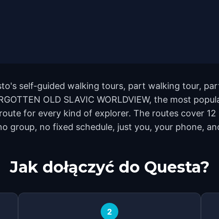
sto's self-guided walking tours, part walking tour, pa
ORGOTTEN OLD SLAVIC WORLDVIEW, the most popular 
a route for every kind of explorer. The routes cover
no group, no fixed schedule, just you, your phone, and
Jak dołączyć do Questa?
2