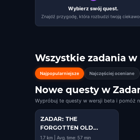
Wybierz swój quest.
Znajdź przygodę, która rozbudzi twoją ciekawo
Wszystkie zadania w
Najpopularniejsze
Najczęściej oceniane
Nowe questy w Zadar
Wypróbuj te questy w wersji beta i pomóż n
ZADAR: THE
FORGOTTEN OLD
SLAVIC WORLDVIEW
1.7 km | Avg. time: 57 min