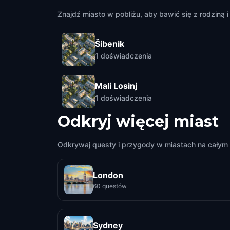
Znajdź miasto w pobliżu, aby bawić się z rodziną i 
Šibenik
1
doświadczenia
Mali Losinj
1
doświadczenia
Odkryj więcej miast
Odkrywaj questy i przygody w miastach na całym 
London
60 questów
Sydney