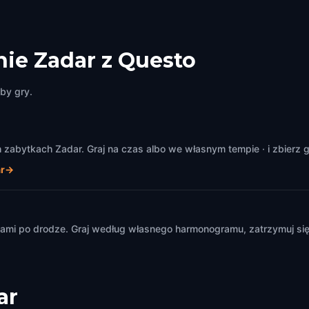
ie Zadar z Questo
by gry.
abytkach Zadar. Graj na czas albo we własnym tempie · i zbierz g
r
→
m
mi po drodze. Graj według własnego harmonogramu, zatrzymuj się i
ar