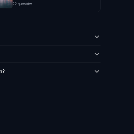
22 questów
m?