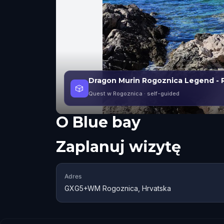
Dragon Murin Rogoznica Legend -
🎲
Quest w Rogoznica
· self-guided
O
Blue bay
Zaplanuj wizytę
Adres
GXG5+WM Rogoznica, Hrvatska