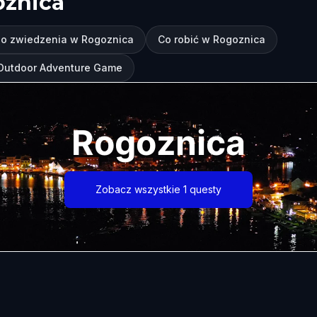
oznica
do zwiedzenia w Rogoznica
Co robić w Rogoznica
 Outdoor Adventure Game
Rogoznica
Zobacz wszystkie 1 questy