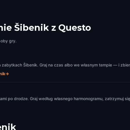
ie Šibenik z Questo
soby gry.
zabytkach Šibenik. Graj na czas albo we własnym tempie — i zbier
nik
→
m
ami po drodze. Graj według własnego harmonogramu, zatrzymuj się 
enik