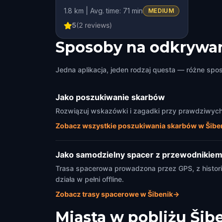
Cathedral Faces
1.8 km | Avg. time: 71 min
MEDIUM
5
(
2
reviews)
Sposoby na odkrywan
Jedna aplikacja, jeden rodzaj questa — różne spo
Jako poszukiwanie skarbów
Rozwiązuj wskazówki i zagadki przy prawdziwych 
Zobacz wszystkie poszukiwania skarbów w Šibe
Jako samodzielny spacer z przewodnikie
Trasa spacerowa prowadzona przez GPS, z histori
działa w pełni offline.
Zobacz trasy spacerowe w Šibenik
→
Miasta w pobliżu
Šib