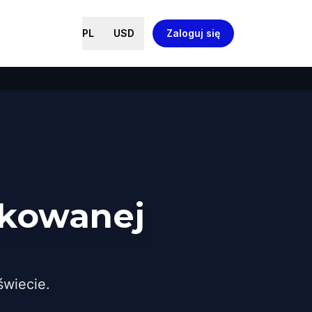
PL
USD
Zaloguj się
ikowanej
wiecie.