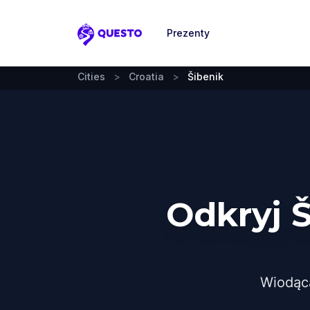
Prezenty
Questo
Cities
>
Croatia
>
Šibenik
Odkryj 
Wiodąc