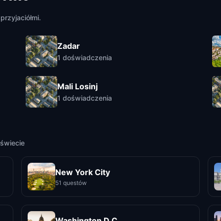
przyjaciółmi.
Zadar
1
doświadczenia
Mali Losinj
1
doświadczenia
świecie
New York City
51 questów
Washington D.C.