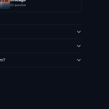
22 questów
em?