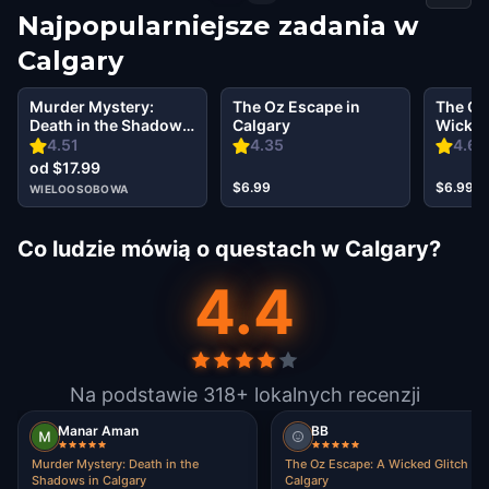
Najpopularniejsze zadania w
Calgary
Murder Mystery:
The Oz Escape in
The Oz
Death in the Shadows
Calgary
Wicked 
in Calgary
Calgar
4.51
4.35
4.69
od $17.99
$6.99
$6.99
WIELOOSOBOWA
Co ludzie mówią o questach w Calgary?
4.4
Na podstawie 318+ lokalnych recenzji
Manar Aman
BB
Murder Mystery: Death in the
The Oz Escape: A Wicked Glitch in
Shadows in Calgary
Calgary