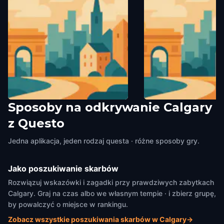
Sposoby na odkrywanie Calgary
Jack Long Park
The Circle of Life Scu
z Questo
Calgary
,
Canada
Calgary
,
Canada
Jedna aplikacja, jeden rodzaj questa · różne sposoby gry.
Jako poszukiwanie skarbów
Rozwiązuj wskazówki i zagadki przy prawdziwych zabytkach
Calgary. Graj na czas albo we własnym tempie · i zbierz grupę,
by powalczyć o miejsce w rankingu.
Zobacz wszystkie poszukiwania skarbów w Calgary
→