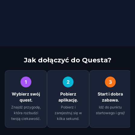
Jak dołączyć do Questa?
1
2
3
Wybierz swój
Pobierz
Start i dobra
quest.
aplikację.
zabawa.
Znajdź przygodę,
Pobierz i
Idź do punktu
która rozbudzi
zarejestruj się w
startowego i graj!
twoją ciekawość.
kilka sekund.