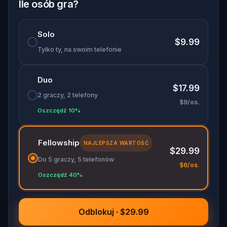
Oh... and don't forget to say
thank you
...
Ile osób gra?
Solo
$9.99
Tylko ty, na swoim telefonie
Duo
$17.99
2 graczy, 2 telefony
$9/os.
Oszczędź 10%
Fellowship
NAJLEPSZA WARTOŚĆ
$29.99
Do 5 graczy, 5 telefonów
$6/os.
Oszczędź 40%
Odblokuj · $29.99