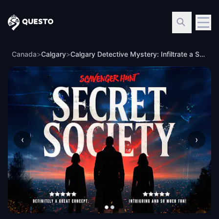
Questo
Canada
>
Calgary
>
Calgary Detective Mystery: Infiltrate a Secret Society!
‹
›