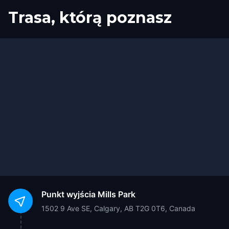
Trasa, którą poznasz
Start
Meta
Punkt wyjścia
Mills Park
1502 9 Ave SE, Calgary, AB T2G 0T6, Canada