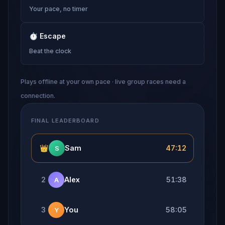
Your pace, no timer
⏱
Escape
Beat the clock
Plays offline at your own pace · live group races need a
connection.
FINAL LEADERBOARD
👑
Sam
47:12
S
2
Alex
51:38
A
3
You
58:05
Y