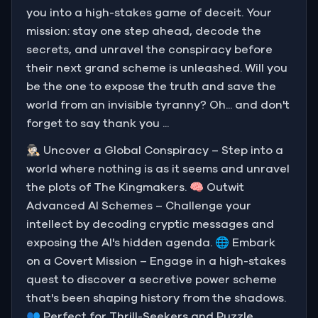
you into a high-stakes game of deceit. Your
mission: stay one step ahead, decode the
secrets, and unravel the conspiracy before
their next grand scheme is unleashed. Will you
be the one to expose the truth and save the
world from an invisible tyranny? Oh... and don't
forget to say thank you ...
🕵🏻‍♂️ Uncover a Global Conspiracy – Step into a
world where nothing is as it seems and unravel
the plots of The Kingmakers. 🧠 Outwit
Advanced AI Schemes – Challenge your
intellect by decoding cryptic messages and
exposing the AI's hidden agenda. 🌐 Embark
on a Covert Mission – Engage in a high-stakes
quest to discover a secretive power scheme
that's been shaping history from the shadows.
👥 Perfect for Thrill-Seekers and Puzzle