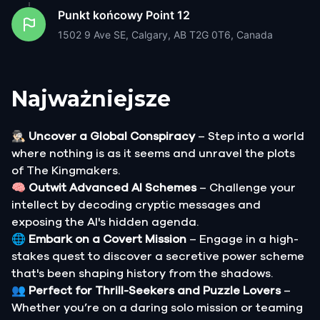
Punkt końcowy
Point 12
1502 9 Ave SE, Calgary, AB T2G 0T6, Canada
Najważniejsze
🕵🏻‍♂️
Uncover a Global Conspiracy
– Step into a world
where nothing is as it seems and unravel the plots
of The Kingmakers.
🧠
Outwit Advanced AI Schemes
– Challenge your
intellect by decoding cryptic messages and
exposing the AI's hidden agenda.
🌐
Embark on a Covert Mission
– Engage in a high-
stakes quest to discover a secretive power scheme
that's been shaping history from the shadows.
👥
Perfect for Thrill-Seekers and Puzzle Lovers
–
Whether you’re on a daring solo mission or teaming