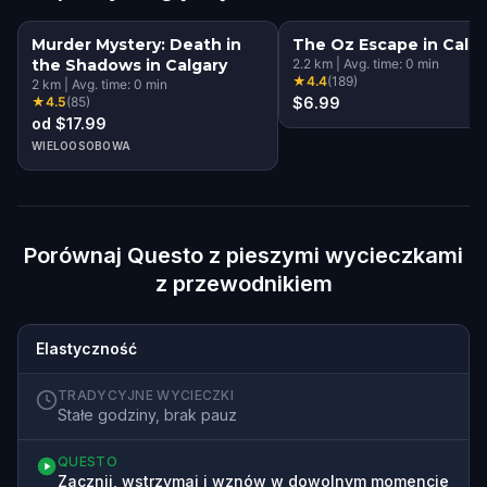
Murder Mystery: Death in
The Oz Escape in Calga
the Shadows in Calgary
2.2
km
|
Avg. time:
0
min
★
4.4
(
189
)
2
km
|
Avg. time:
0
min
★
4.5
(
85
)
$6.99
od $17.99
WIELOOSOBOWA
Porównaj Questo z pieszymi wycieczkami
z przewodnikiem
Elastyczność
TRADYCYJNE WYCIECZKI
Stałe godziny, brak pauz
QUESTO
Zacznij, wstrzymaj i wznów w dowolnym momencie