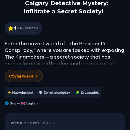
Calgary Detective Mystery:
Infiltrate a Secret Society!
Calgary Detective Mystery: Infiltrate a Secret Socie
4
11
RRecenzje
Enter the covert world of "The President's
Conspiracy," where you are tasked with exposing
The Kingmakers—a secret society that has
manipulated world leaders and orchestrated
global events from the shadows for centuries. A
Czytaj więcej
whistleblower has come forward with alarming
information, thrusting you into a high-stakes
game of deceit.
⚡ Natychmiast
🛡 Zwrot pieniędzy
🧩 12 zagadek
Your mission: stay one step ahead, decode the
secrets, and unravel the conspiracy before their
🌐
Graj w
🇬🇧 English
next grand scheme is unleashed.
Will you be the one to expose the truth and save
WYBIERZ SWÓJ BILET
the world from an invisible tyranny?