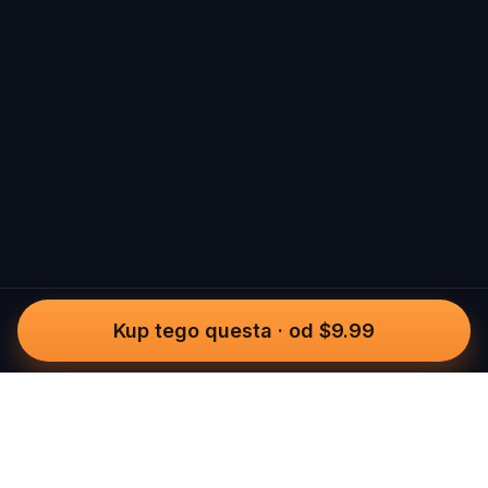
Kup tego questa
·
od $9.99