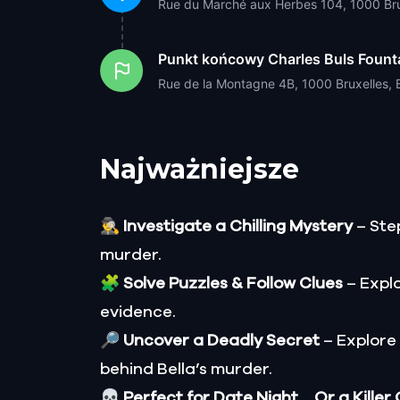
Rue du Marché aux Herbes 104, 1000 Bru
Punkt końcowy
Charles Buls Fount
Rue de la Montagne 4B, 1000 Bruxelles, 
Najważniejsze
🕵️‍♂️
Investigate a Chilling Mystery
– Step
murder.
🧩
Solve Puzzles & Follow Clues
– Explo
evidence.
🔎
Uncover a Deadly Secret
– Explore
behind Bella’s murder.
💀
Perfect for Date Night… Or a Killer