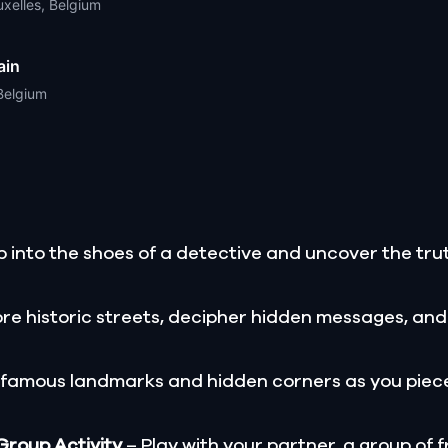
xelles, Belgium
ain
Belgium
 into the shoes of a detective and uncover the trut
re historic streets, decipher hidden messages, and
 famous landmarks and hidden corners as you piece
 Group Activity
– Play with your partner, a group of f