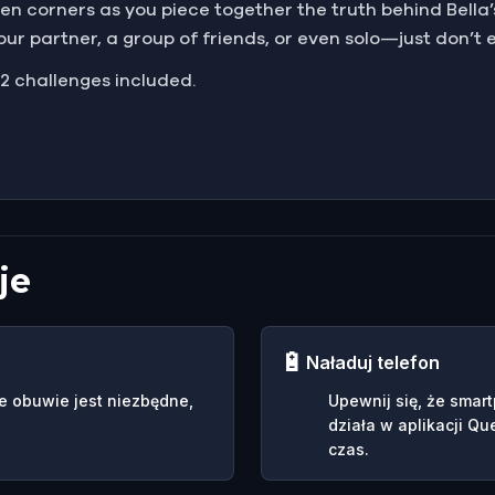
 corners as you piece together the truth behind Bella’
your partner, a group of friends, or even solo—just don’t 
 12 challenges included.
je
🔋
Naładuj telefon
e obuwie jest niezbędne,
Upewnij się, że smar
działa w aplikacji Qu
czas.