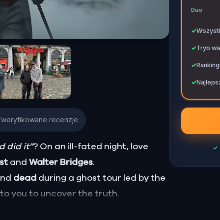
✓
Duo
✓
Wszystk
✓
Tryb wi
✓
Ranking
✓
Najlepsz
Zweryfikowane recenzje
 did it”
? On an ill-fated night, love
✓
ust
and
Walter Bridges
.
ound
dead
during a ghost tour led by the
p to you to uncover the truth.
Percy, the ghost tour guide with a flair