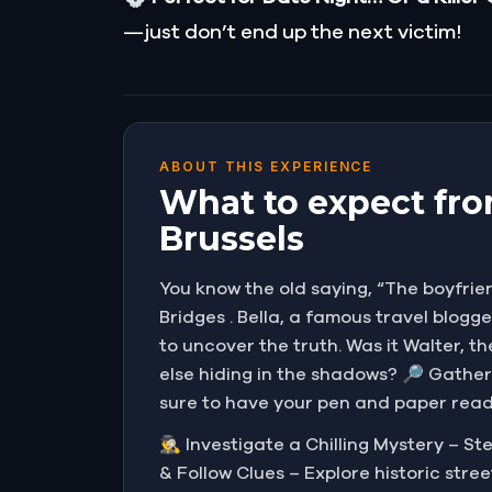
—just don’t end up the next victim!
ABOUT THIS EXPERIENCE
What to expect fro
Brussels
You know the old saying, “The boyfrien
Bridges . Bella, a famous travel blogg
to uncover the truth. Was it Walter, t
else hiding in the shadows? 🔎 Gather
sure to have your pen and paper ready
🕵️‍♂️ Investigate a Chilling Mystery –
& Follow Clues – Explore historic str