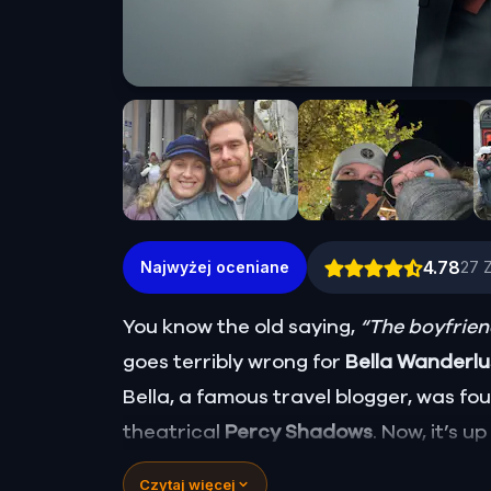
4.78
Najwyżej oceniane
27
You know the old saying,
“The boyfriend
goes terribly wrong for
Bella Wanderl
Bella, a famous travel blogger, was f
theatrical
Percy Shadows
. Now, it’s u
Was it Walter, the obsessed boyfriend? 
Czytaj więcej