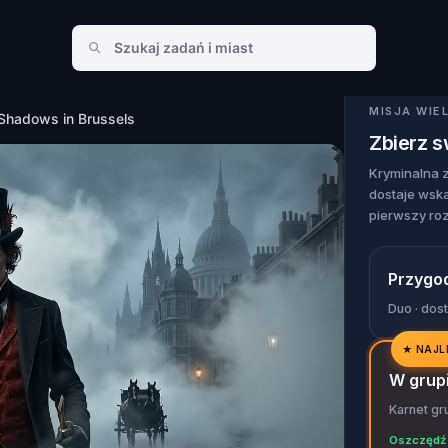
in Brussels
MISJA WI
 Shadows in Brussels
Zbierz 
Kryminalna 
dostaje wska
pierwszy ro
Przygo
Duo · dos
★
NAJL
✓
W grup
✓
Karnet gr
✓
Oszczędź