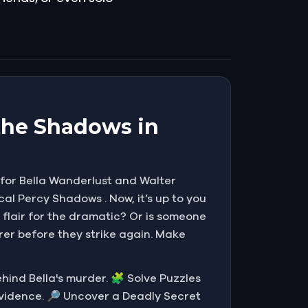
the Shadows in
g for Bella Wanderlust and Walter
cal Percy Shadows . Now, it’s up to you
 flair for the dramatic? Or is someone
rer before they strike again. Make
behind Bella's murder. 🧩 Solve Puzzles
evidence. 🔎 Uncover a Deadly Secret