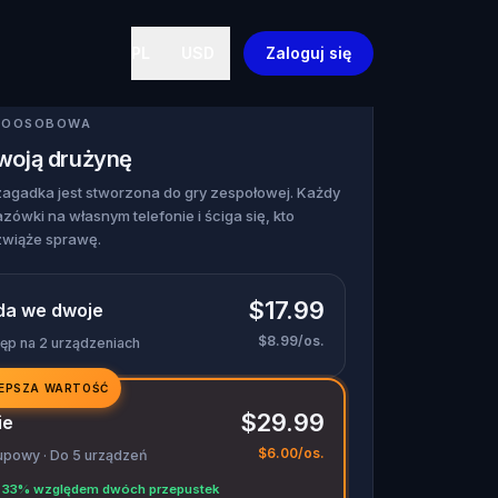
PL
USD
Zaloguj się
ELOOSOBOWA
swoją drużynę
zagadka jest stworzona do gry zespołowej. Każdy
zówki na własnym telefonie i ściga się, kto
zwiąże sprawę.
$17.99
da we dwoje
$8.99/os.
tęp na 2 urządzeniach
EPSZA WARTOŚĆ
$29.99
ie
$6.00/os.
upowy · Do 5 urządzeń
 33% względem dwóch przepustek