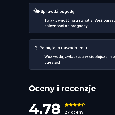
🌤️
Sprawdź pogodę
To aktywność na zewnątrz. Weź parasol
zależności od prognozy.
💧
Pamiętaj o nawodnieniu
Weź wodę, zwłaszcza w cieplejsze mie
questach.
Oceny i recenzje
4.78
27
oceny