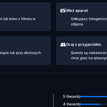
📸
Weź aparat
 lub krem z filtrem w
Odkryjesz fotogeniczn
zdjęcia.
👥
Graj z przyjaciółmi
siące lub przy dłuższych
Questy są ciekawsze z
chce grać na własnym
5
Gwiazdy
4
Gwiazdy