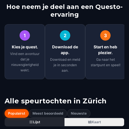
Hoe neem je deel aan een Questo-
ervaring
1
2
3
Kies je quest.
Download de
Start en heb
app.
plezier.
Vind een avontuur
dat je
Download en meld
Ga naar het
nieuwsgierigheid
je in seconden
startpunt en speel!
wekt.
aan.
Alle speurtochten in
Zürich
Populairst
Meest beoordeeld
Nieuwste
Lijst
Kaart