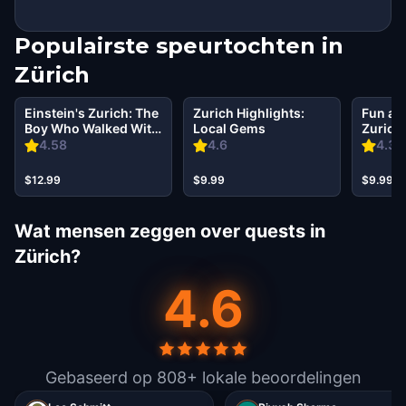
Populairste speurtochten in
Zürich
Einstein's Zurich: The
Zurich Highlights:
Fun ad
Boy Who Walked With
Local Gems
Zurich
Time
4.58
4.6
4.35
$12.99
$9.99
$9.99
Wat mensen zeggen over quests in
Zürich?
4.6
Gebaseerd op 808+ lokale beoordelingen