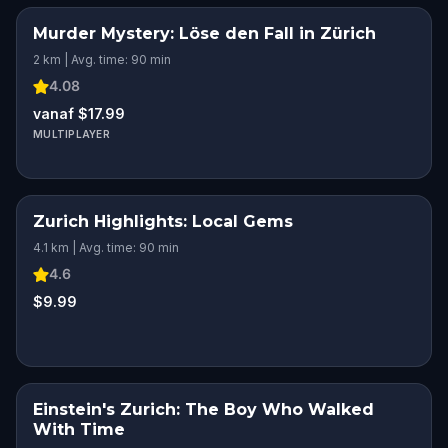
Murder Mystery: Löse den Fall in Zürich
2 km | Avg. time: 90 min
4.08
vanaf $17.99
MULTIPLAYER
Zurich Highlights: Local Gems
4.1 km | Avg. time: 90 min
4.6
$9.99
Einstein's Zurich: The Boy Who Walked
With Time