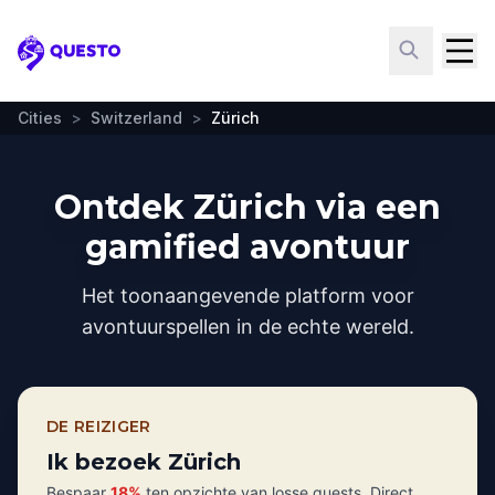
Questo
Cities
>
Switzerland
>
Zürich
Ontdek Zürich via een
gamified avontuur
Het toonaangevende platform voor
avontuurspellen in de echte wereld.
DE REIZIGER
Ik bezoek Zürich
Bespaar
18%
ten opzichte van losse quests. Direct