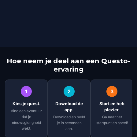
Hoe neem je deel aan een Questo-
ervaring
1
2
3
Kies je quest.
Download de
Start en heb
app.
plezier.
Vind een avontuur
dat je
Download en meld
Ga naar het
nieuwsgierigheid
je in seconden
startpunt en speel!
wekt.
aan.