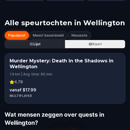
Alle speurtochten in
Wellington
Populairst
Meest beoordeeld
Nieuwste
Lijst
Kaart
Murder Mystery: Death in the Shadows in
Wellington
1.9 km | Avg. time: 90 min
4.78
vanaf $17.99
MULTIPLAYER
Wat mensen zeggen over quests in
Wellington?