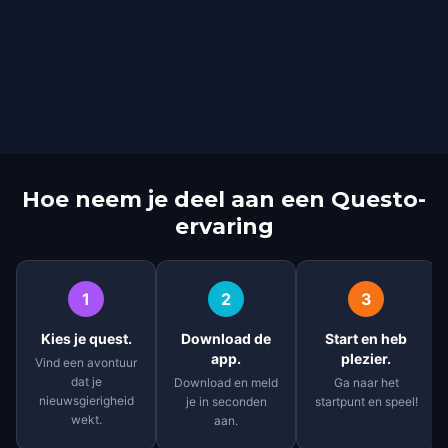
Hoe neem je deel aan een Questo-
ervaring
1
2
3
Kies je quest.
Download de
Start en heb
app.
plezier.
Vind een avontuur
dat je
Download en meld
Ga naar het
nieuwsgierigheid
je in seconden
startpunt en speel!
wekt.
aan.