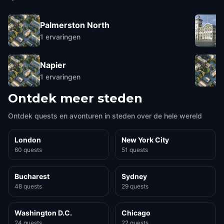
Palmerston North
1
ervaringen
Napier
1
ervaringen
Ontdek meer steden
Ontdek quests en avonturen in steden over de hele wereld
London
New York City
60 quests
51 quests
Bucharest
Sydney
48 quests
29 quests
Washington D.C.
Chicago
24 quests
22 quests