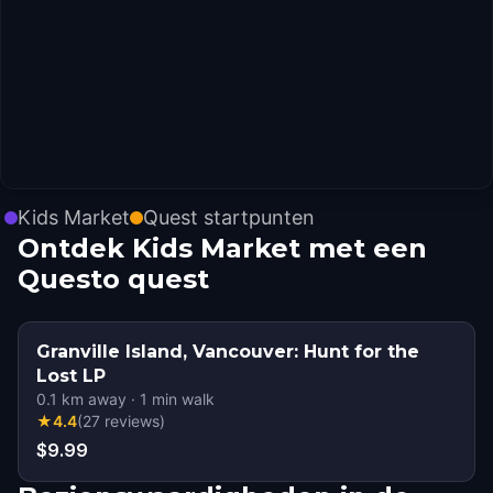
Kids Market
Quest startpunten
Ontdek Kids Market met een
Questo quest
Granville Island, Vancouver: Hunt for the
Lost LP
0.1
km away
·
1
min walk
★
4.4
(
27
reviews
)
$9.99