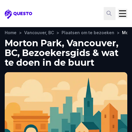
Questo
Home
>
Vancouver, BC
>
Plaatsen om te bezoeken
>
Mort
Morton Park, Vancouver,
BC, Bezoekersgids & wat
te doen in de buurt