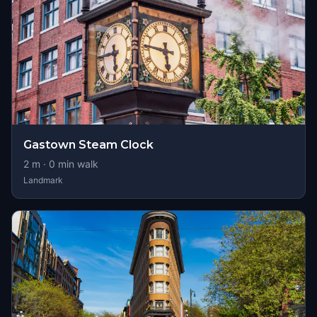
Gastown Steam Clock
2
m ·
0
min walk
Landmark