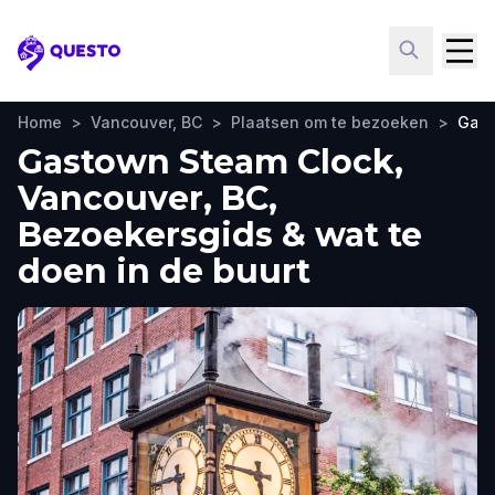
Questo
Home
>
Vancouver, BC
>
Plaatsen om te bezoeken
>
Gast
Gastown Steam Clock,
Vancouver, BC,
Bezoekersgids & wat te
doen in de buurt