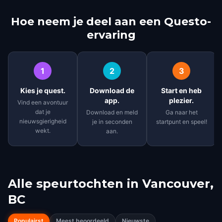
Hoe neem je deel aan een Questo-
ervaring
1
2
3
Kies je quest.
Download de
Start en heb
app.
plezier.
Vind een avontuur
dat je
Download en meld
Ga naar het
nieuwsgierigheid
je in seconden
startpunt en speel!
wekt.
aan.
Alle speurtochten in
Vancouver,
BC
Populairst
Meest beoordeeld
Nieuwste