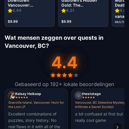
Downtown
Gastown’s Hidden
Murder
Vancouver:
Gold: The
Death 
Espionage Adventure
Oppenheimer Stash in
in Kits
4.44
4.31
4.49
Vancouver
Vancou
vanaf 
$9.99
$6.99
MULTIPL
Wat mensen zeggen over quests in
Vancouver, BC?
4.4
Gebaseerd op 192+ lokale beoordelingen
Kelsey Heikoop
thestotage
Granville Island, Vancouver: Hunt for
Vancouver, BC Detective Mystery:
the Lost LP
Infiltrate a Secret Society!
Excellent combinations of
a bit confused at first but
puzzles, story history. No
really cool game
real flaws in it with all of the