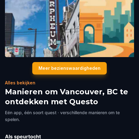
Orpheum
Kinuko Laskey Statue
Meer bezienswaardigheden
Vancouver, BC
,
Canada
Vancouver, BC
,
Canada
Alles bekijken
Manieren om Vancouver, BC te
ontdekken met Questo
Eén app, één soort quest · verschillende manieren om te
spelen.
Als speurtocht