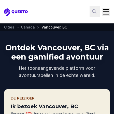
Questo
Cities
>
Canada
>
Vancouver, BC
Ontdek Vancouver, BC via
een gamified avontuur
Het toonaangevende platform voor
avontuurspellen in de echte wereld.
DE REIZIGER
Ik bezoek Vancouver, BC
Bespaar
27%
ten opzichte van losse quests. Direct