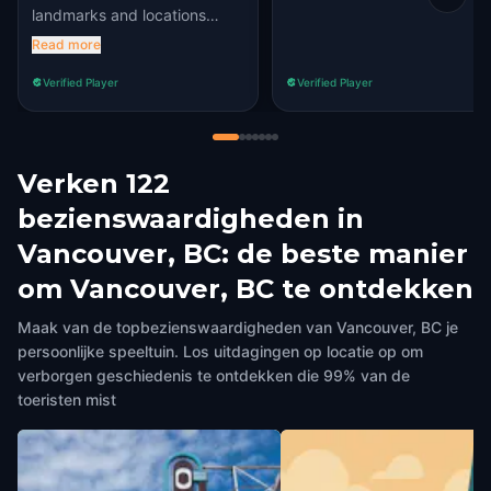
landmarks and locations
being available. The hints
Read more
were good when we needed
Verified Player
Verified Player
them and not too much of a
dead giveaway. We had a
great time shopping at the
market and seeing and
Verken 122
hearing about Granville Island
through the lens of a
bezienswaardigheden in
scavenger hunt. We will
Vancouver, BC: de beste manier
definitely recommend this to
our friends and family.
om Vancouver, BC te ontdekken
Maak van de topbezienswaardigheden van Vancouver, BC je
persoonlijke speeltuin. Los uitdagingen op locatie op om
verborgen geschiedenis te ontdekken die 99% van de
toeristen mist