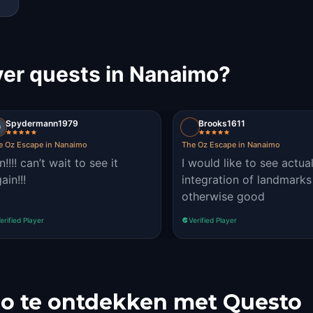
er quests in Nanaimo?
Spydermann1979
Brooks1611
e Oz Escape in Nanaimo
The Oz Escape in Nanaimo
n!!!! can’t wait to see it
I would like to see actua
ain!!!
integration of landmarks
otherwise good
erified Player
Verified Player
o te ontdekken met Questo