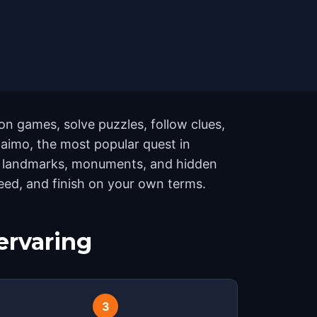
n games, solve puzzles, follow clues,
naimo, the most popular quest in
12 landmarks, monuments, and hidden
peed, and finish on your own terms.
ervaring
3