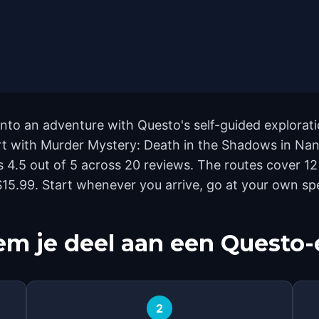
to an adventure with Questo's self-guided exploratio
tart with Murder Mystery: Death in the Shadows in Na
s 4.5 out of 5 across 20 reviews. The routes cover 
t $15.99. Start whenever you arrive, go at your own s
m je deel aan een Questo-
2