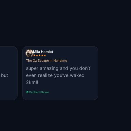
Mila Hamlet
The Oz Escape in Nanaimo
l
super amazing and you don’t
 but
even realize you’ve waked
2km!!
Verified Player