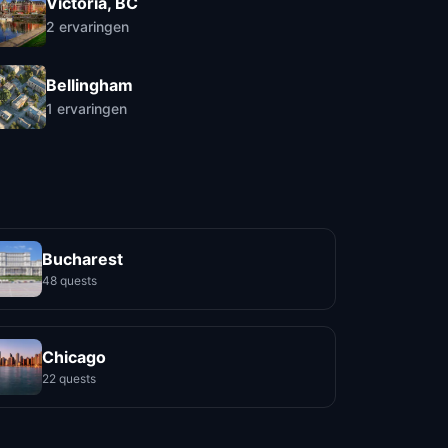
Victoria, BC
2
ervaringen
Bellingham
1
ervaringen
Bucharest
48 quests
Chicago
22 quests