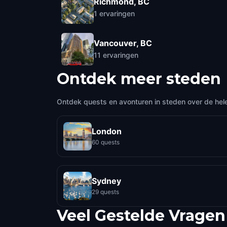
Richmond, BC
1
ervaringen
Vancouver, BC
11
ervaringen
Ontdek meer steden
Ontdek quests en avonturen in steden over de hel
London
60 quests
Sydney
29 quests
Veel Gestelde Vragen