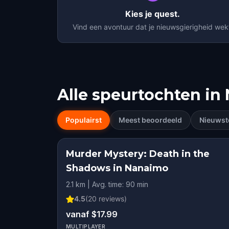
Kies je quest.
Vind een avontuur dat je nieuwsgierigheid wek
Alle speurtochten in
Populairst
Meest beoordeeld
Nieuwst
Murder Mystery: Death in the
Shadows in Nanaimo
2.1 km | Avg. time: 90 min
4.5
(
20
reviews)
vanaf $17.99
MULTIPLAYER