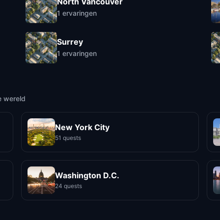
North Vancouver
1
ervaringen
Surrey
1
ervaringen
e wereld
New York City
51 quests
Washington D.C.
24 quests