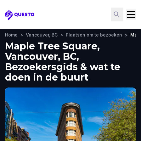
Questo
Home
>
Vancouver, BC
>
Plaatsen om te bezoeken
>
Mapl
Maple Tree Square,
Vancouver, BC,
Bezoekersgids & wat te
doen in de buurt