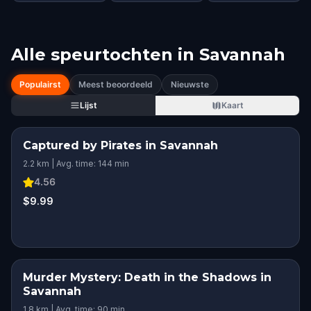
Alle speurtochten in
Savannah
Populairst
Meest beoordeeld
Nieuwste
Lijst
Kaart
Captured by Pirates in Savannah
2.2 km | Avg. time: 144 min
4.56
$9.99
Murder Mystery: Death in the Shadows in
Savannah
1.8 km | Avg. time: 90 min