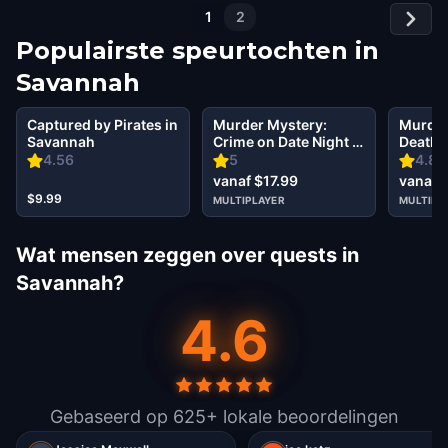
1
2
Populairste speurtochten in
Savannah
Captured by Pirates in
Murder Mystery:
Murder
Savannah
Crime on Date Night in
Death 
North Historic
in Sav
4.56
5
4.82
District, Savannah
vanaf $17.99
vanaf 
$9.99
MULTIPLAYER
MULTIPL
Wat mensen zeggen over quests in
Savannah?
4.6
Gebaseerd op 625+ lokale beoordelingen