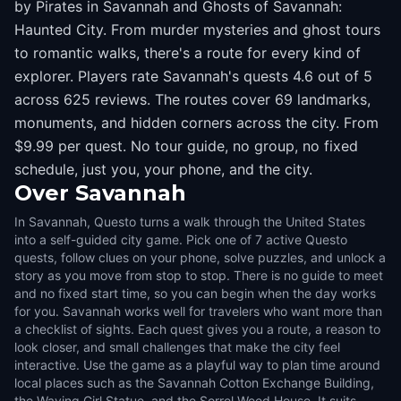
by Pirates in Savannah and Ghosts of Savannah:
Haunted City. From murder mysteries and ghost tours
to romantic walks, there's a route for every kind of
explorer. Players rate Savannah's quests 4.6 out of 5
across 625 reviews. The routes cover 69 landmarks,
monuments, and hidden corners across the city. From
$9.99 per quest. No tour guide, no group, no fixed
schedule, just you, your phone, and the city.
Over
Savannah
In Savannah, Questo turns a walk through the United States
into a self-guided city game. Pick one of 7 active Questo
quests, follow clues on your phone, solve puzzles, and unlock a
story as you move from stop to stop. There is no guide to meet
and no fixed start time, so you can begin when the day works
for you. Savannah works well for travelers who want more than
a checklist of sights. Each quest gives you a route, a reason to
look closer, and small challenges that make the city feel
interactive. Use the game as a playful way to plan time around
local places such as the Savannah Cotton Exchange Building,
the Waving Girl Statue, and the Sorrel Weed House. It suits