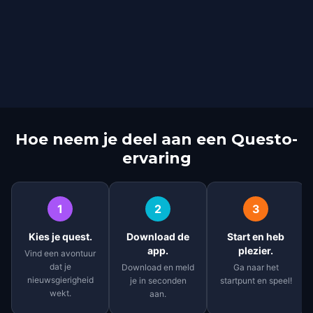
Hoe neem je deel aan een Questo-
ervaring
1
2
3
Kies je quest.
Download de
Start en heb
app.
plezier.
Vind een avontuur
dat je
Download en meld
Ga naar het
nieuwsgierigheid
je in seconden
startpunt en speel!
wekt.
aan.