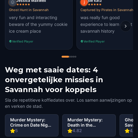
Jessica Maxwell
joe katz
Ghost Hunt in Savannah
Captured by Pirates in Savannah
very fun and interacting
was really fun good
beware of the yummy cookie
experience to learn about
ice cream place
savannah history
Verified Player
Verified Player
Weg met saaie dates: 4
onvergetelijke missies in
Savannah voor koppels
Sla de repetitieve koffiedates over. Los samen aanwijzingen op
en verken de stad.
Murder Mystery:
Murder Mystery:
Ghost
Crime on Date Night
Death in the
Savan
in North Historic
Shadows in
City
5
4.82
4.6
District, Savannah
Savannah