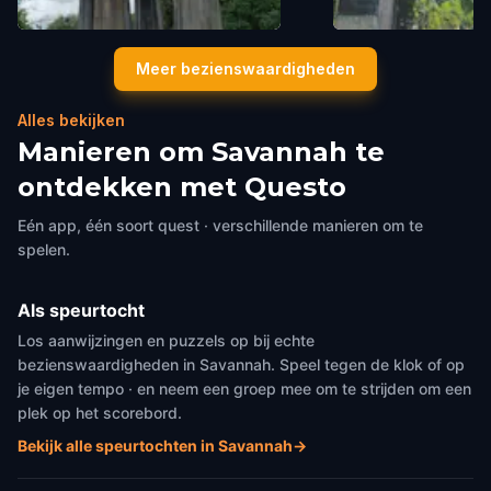
The Olympic Torch Monument
Colonial Park Ceme
Meer bezienswaardigheden
Savannah
,
United States of America
Savannah
,
United Stat
Alles bekijken
Manieren om Savannah te
ontdekken met Questo
Eén app, één soort quest · verschillende manieren om te
spelen.
Als speurtocht
Los aanwijzingen en puzzels op bij echte
bezienswaardigheden in Savannah. Speel tegen de klok of op
je eigen tempo · en neem een groep mee om te strijden om een
plek op het scorebord.
Bekijk alle speurtochten in Savannah
→