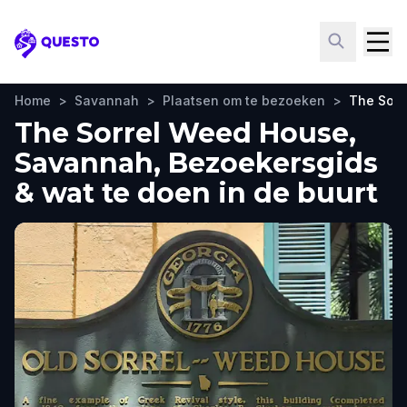
Questo
Home
>
Savannah
>
Plaatsen om te bezoeken
>
The Sorr
The Sorrel Weed House,
Savannah, Bezoekersgids
& wat te doen in de buurt