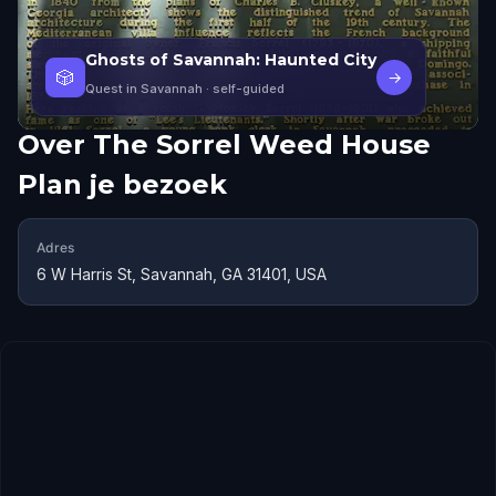
Ghosts of Savannah: Haunted City
🎲
→
Quest in Savannah
· self-guided
Over
The Sorrel Weed House
Plan je bezoek
Adres
6 W Harris St, Savannah, GA 31401, USA