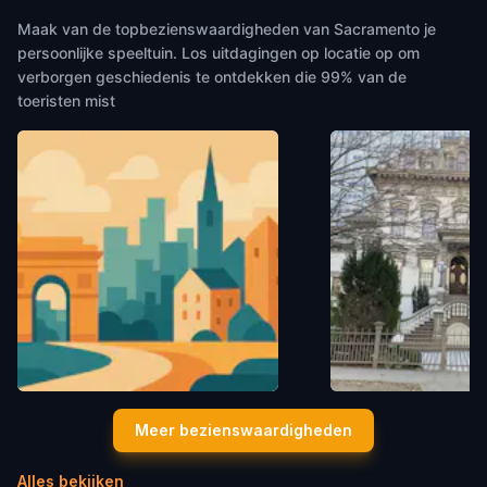
Maak van de topbezienswaardigheden van Sacramento je
persoonlijke speeltuin. Los uitdagingen op locatie op om
verborgen geschiedenis te ontdekken die 99% van de
toeristen mist
Delta King Theater
The Stanford Mans
Meer bezienswaardigheden
Sacramento
,
United States of America
Sacramento
,
United Sta
Alles bekijken