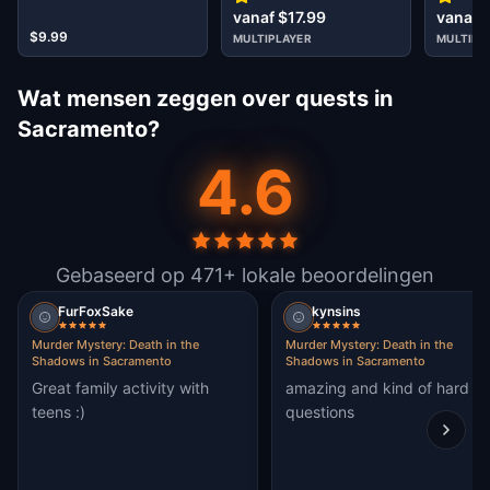
vanaf $17.99
vanaf 
$9.99
MULTIPLAYER
MULTIPL
Wat mensen zeggen over quests in
Sacramento?
4.6
Gebaseerd op 471+ lokale beoordelingen
FurFoxSake
kynsins
Murder Mystery: Death in the
Murder Mystery: Death in the
Shadows in Sacramento
Shadows in Sacramento
Great family activity with
amazing and kind of hard
teens :)
questions