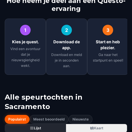
Hoe neem je deel aan een Questo-
ervaring
1
2
3
Kies je quest.
Download de
Start en heb
app.
plezier.
Vind een avontuur
dat je
Download en meld
Ga naar het
nieuwsgierigheid
je in seconden
startpunt en speel!
wekt.
aan.
Alle speurtochten in
Sacramento
Populairst
Meest beoordeeld
Nieuwste
Lijst
Kaart