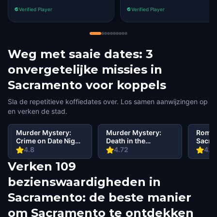
Verified Player
Verified Player
Weg met saaie dates: 3
onvergetelijke missies in
Sacramento voor koppels
Sla de repetitieve koffiedates over. Los samen aanwijzingen op
en verken de stad.
Murder Mystery:
Murder Mystery:
Roman
Crime on Date Night
Death in the
Sacra
in Sacramento
Shadows in
4.8
4.72
4.6
Sacramento
Verken 109
bezienswaardigheden in
Sacramento: de beste manier
om Sacramento te ontdekken