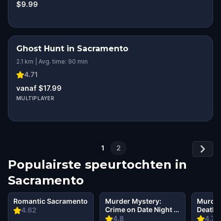
$9.99
Ghost Hunt in Sacramento
2.1 km | Avg. time: 90 min
4.71
vanaf $17.99
MULTIPLAYER
1
2
Populairste speurtochten in
Sacramento
Romantic Sacramento
Murder Mystery:
Murder
Crime on Date Night in
Death 
4.62
Sacramento
in Sac
4.8
4.72