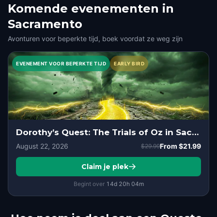
Komende evenementen in
Sacramento
Avonturen voor beperkte tijd, boek voordat ze weg zijn
EVENEMENT VOOR BEPERKTE TIJD
EARLY BIRD
Dorothy’s Quest: The Trials of Oz in Sacramento
August 22, 2026
From
$21.99
$29.99
Claim je plek
Begint over
14d
20
h
04
m