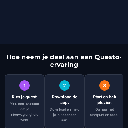
Hoe neem je deel aan een Questo-
ervaring
1
2
3
Kies je quest.
Download de
Start en heb
app.
plezier.
Vind een avontuur
dat je
Download en meld
Ga naar het
nieuwsgierigheid
je in seconden
startpunt en speel!
wekt.
aan.