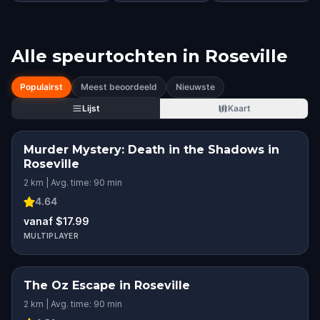
Alle speurtochten in
Roseville
Populairst
Meest beoordeeld
Nieuwste
Lijst
Kaart
Murder Mystery: Death in the Shadows in
SQUAD CHALLENGE
Roseville
2 km | Avg. time: 90 min
4.64
vanaf $17.99
MULTIPLAYER
The Oz Escape in Roseville
2 km | Avg. time: 90 min