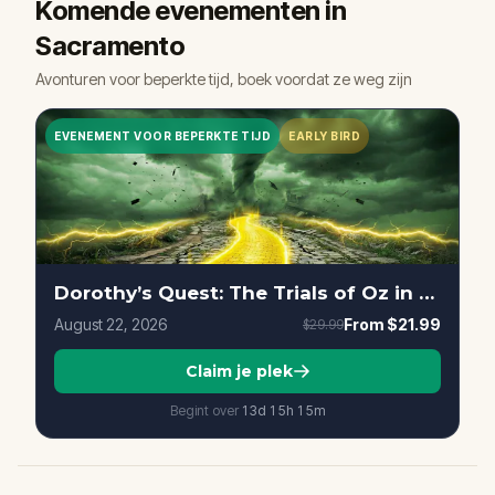
Komende evenementen in
Sacramento
Avonturen voor beperkte tijd, boek voordat ze weg zijn
EVENEMENT VOOR BEPERKTE TIJD
EARLY BIRD
Dorothy’s Quest: The Trials of Oz in Sacramento
August 22, 2026
From
$21.99
$29.99
Claim je plek
Begint over
13d
15
h
15
m