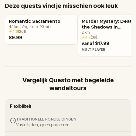
Deze quests vind je misschien ook leuk
Romantic Sacramento
Murder Mystery: Death 
4.1
km
|
Avg. time:
90
min
the Shadows in
★
4.6
(
261
)
Sacramento
2
km
$9.99
★
4.7
(
39
)
vanaf $17.99
MULTIPLAYER
Vergelijk Questo met begeleide
wandeltours
Flexibiliteit
TRADITIONELE RONDLEIDINGEN
Vaste tijden, geen pauzeren