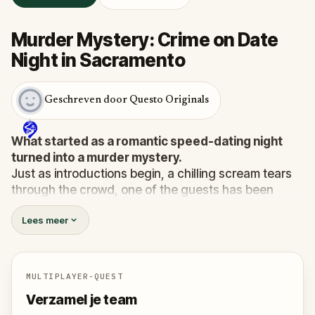
Murder Mystery: Crime on Date
Night in Sacramento
Geschreven door Questo Originals
What started as a romantic speed-dating night
turned into a murder mystery.
Just as introductions begin, a chilling scream tears
through the crowd, one of the guests has been
murdered
, and the killer has fled into the city.
Lees meer
Before panic can take hold,
Agent X
steps forward.
This was no random attack. Every participant is now
part of a deadly puzzle, and the only way to survive
is to solve it.
MULTIPLAYER-QUEST
Was it the charming Yoga instructor who vanished
Verzamel je team
right after the scream? The wedding singer seen