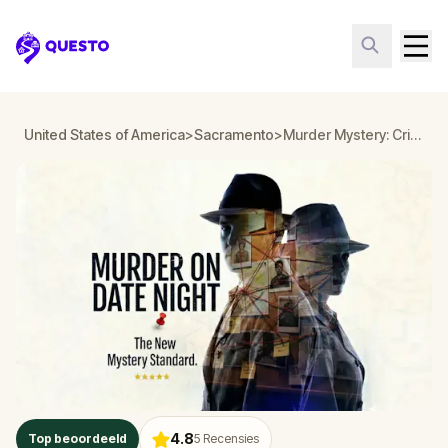
Questo
United States of America
>
Sacramento
>
Murder Mystery: Crime on Date Night in Sacramento
4.8
Top beoordeeld
5
Recensies