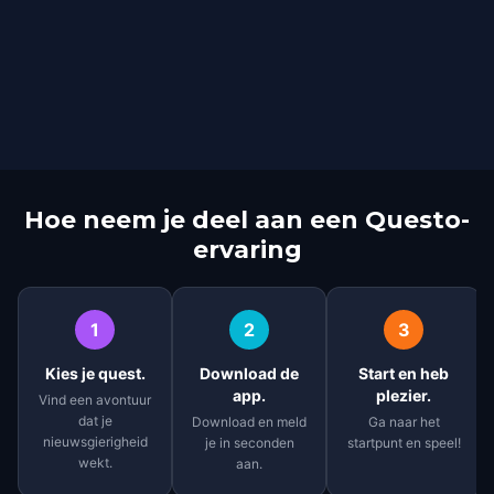
Hoe neem je deel aan een Questo-
ervaring
1
2
3
Kies je quest.
Download de
Start en heb
app.
plezier.
Vind een avontuur
dat je
Download en meld
Ga naar het
nieuwsgierigheid
je in seconden
startpunt en speel!
wekt.
aan.