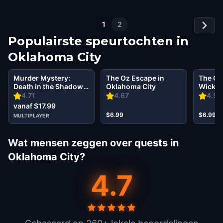
1
2
Populairste speurtochten in
Oklahoma City
Murder Mystery:
The Oz Escape in
The Oz
Death in the Shadows
Oklahoma City
Wicked 
in Oklahoma City
Oklaho
4.71
4.67
4.53
vanaf $17.99
$6.99
$6.99
MULTIPLAYER
Wat mensen zeggen over quests in
Oklahoma City?
4.7