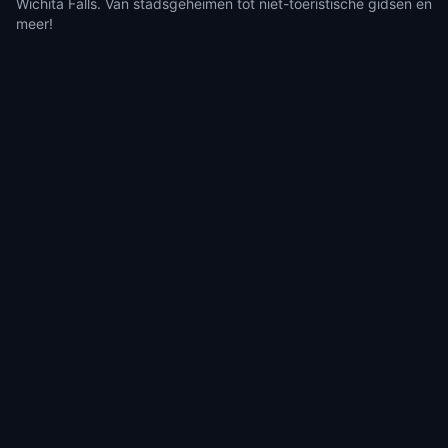
Wichita Falls. Van stadsgeheimen tot niet-toeristische gidsen en
meer!