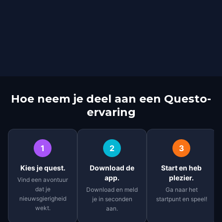
Hoe neem je deel aan een Questo-
ervaring
1
2
3
Kies je quest.
Download de
Start en heb
app.
plezier.
Vind een avontuur
dat je
Download en meld
Ga naar het
nieuwsgierigheid
je in seconden
startpunt en speel!
wekt.
aan.