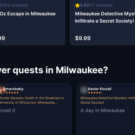
4
(
154
reviews)
4.82
(
11
reviews)
Oz Escape in Milwaukee
Milwaukee Detective Myst
Infiltrate a Secret Society!
99
$9.99
er quests in Milwaukee?
marsbaby
Xavier Kissell
urder Mystery: Death in the Shadows in
Milwaukee Detective Mystery: Infilt
niversity of Wisconsin-Milwaukee,
Secret Society!
Milwaukee
loved it
A day in Milwaukee