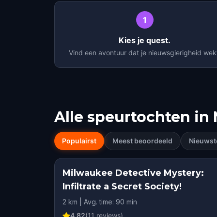
1
Kies je quest.
Vind een avontuur dat je nieuwsgierigheid wek
Alle speurtochten in
Populairst
Meest beoordeeld
Nieuwst
Milwaukee Detective Mystery:
Infiltrate a Secret Society!
2 km | Avg. time: 90 min
4.82
(
11
reviews)