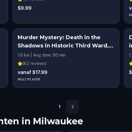
$9.99
v
M
Murder Mystery: Death in the
D
Shadows in Historic Third Ward,
Milwaukee
1.9 km | Avg. time: 90 min
1
3
(
2
reviews)
vanaf $17.99
$
MULTIPLAYER
1
2
hten in
Milwaukee