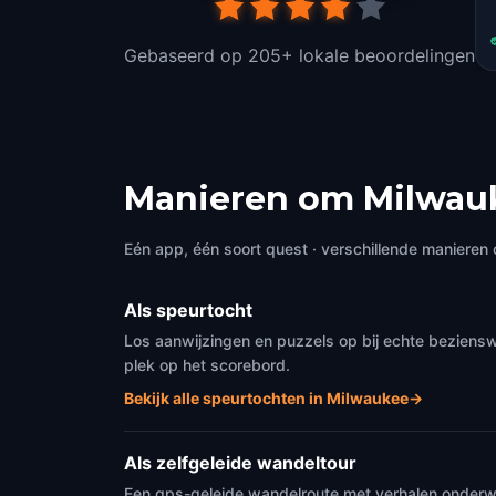
Gebaseerd op 205+ lokale beoordelingen
Manieren om Milwau
Eén app, één soort quest · verschillende manieren 
Als speurtocht
Los aanwijzingen en puzzels op bij echte beziens
plek op het scorebord.
Bekijk alle speurtochten in Milwaukee
→
Als zelfgeleide wandeltour
Een gps-geleide wandelroute met verhalen onderweg