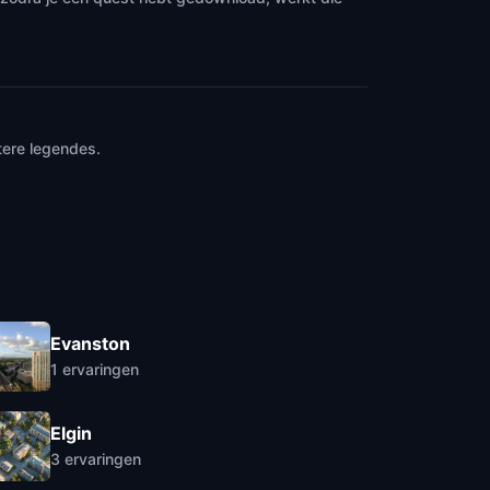
tere legendes.
Evanston
1
ervaringen
Elgin
3
ervaringen