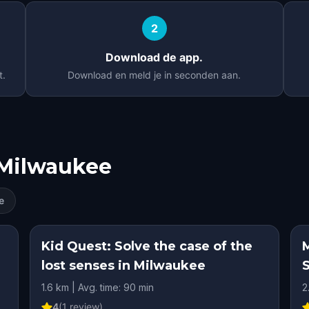
2
Download de app.
t.
Download en meld je in seconden aan.
Milwaukee
e
Kid Quest: Solve the case of the
lost senses in Milwaukee
1.6 km | Avg. time: 90 min
2
4
(
1
review)