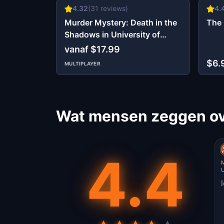
4.32
(
31
reviews)
4.
Murder Mystery: Death in the
The 
Shadows in University of
Wisconsin-Milwaukee,
vanaf $17.99
Milwaukee
$6.
MULTIPLAYER
Wat mensen zeggen ov
4.4
M
U