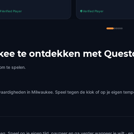
Verified Player
Verified Player
kee te ontdekken met Quest
om te spelen.
waardigheden in Milwaukee. Speel tegen de klok of op je eigen temp
. Speel op je eigen tijd, pauzeer en ga verder wanneer je wilt · e