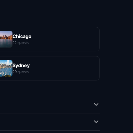
Chicago
22 quests
Sydney
29 quests