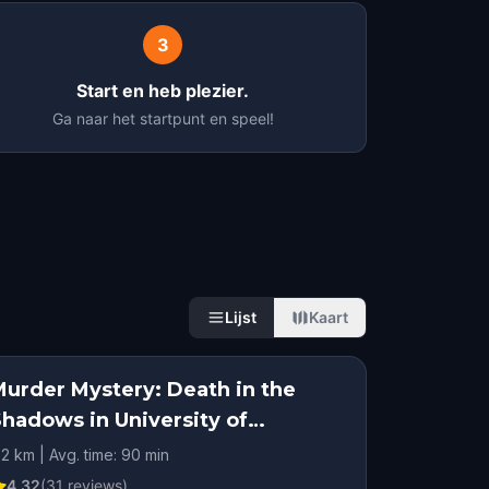
3
Start en heb plezier.
Ga naar het startpunt en speel!
Lijst
Kaart
Murder Mystery: Death in the
Shadows in University of
Wisconsin-Milwaukee, Milwaukee
.2 km | Avg. time: 90 min
4.32
(
31
reviews)