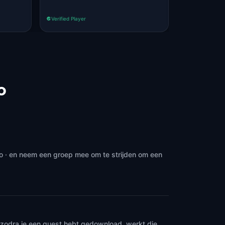
Verified Player
Verified Player
o
o · en neem een groep mee om te strijden om een
n zodra je een quest hebt gedownload, werkt die