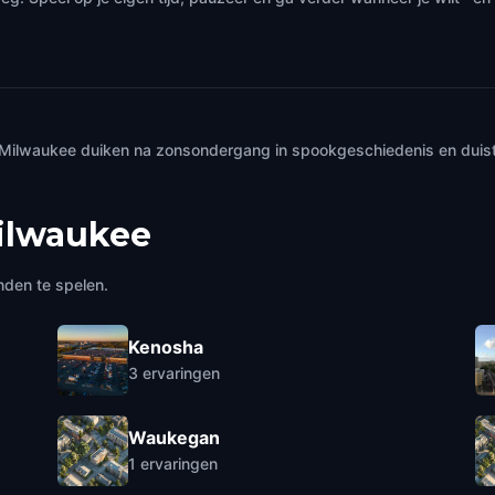
 Milwaukee duiken na zonsondergang in spookgeschiedenis en duis
ilwaukee
nden te spelen.
Kenosha
3
ervaringen
Waukegan
1
ervaringen