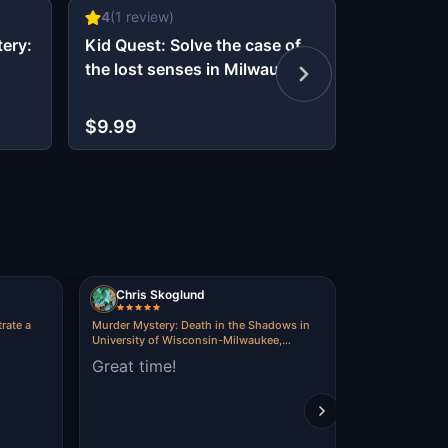
4
(
1
review)
5
(
4
revie
ery:
Kid Quest: Solve the case of
Ghost Hun
the lost senses in Milwaukee
vanaf $1
$9.99
MULTIPLAYER
Chris Skoglund
Thomas S
rate a
Murder Mystery: Death in the Shadows in
The Oz Escape 
University of Wisconsin-Milwaukee,
fun times
Milwaukee
Great time!