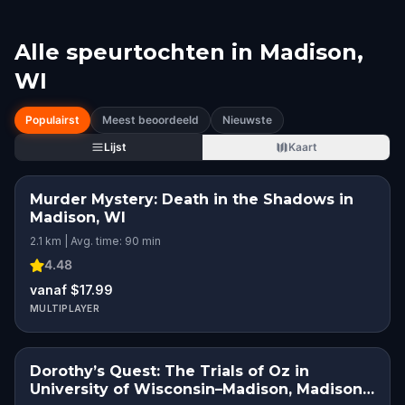
Alle speurtochten in
Madison,
WI
Populairst
Meest beoordeeld
Nieuwste
Lijst
Kaart
Murder Mystery: Death in the Shadows in
Madison, WI
2.1 km | Avg. time: 90 min
4.48
vanaf $17.99
MULTIPLAYER
Dorothy’s Quest: The Trials of Oz in
University of Wisconsin–Madison, Madison,