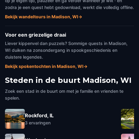
op je eigen tijd, pauzeer en ga verder wanneer je wilt · en
zodra je een quest hebt gedownload, werkt die volledig offline.
Bekijk wandeltours in Madison, WI
→
Voor een griezelige draai
Liever kippenvel dan puzzels? Sommige quests in Madison,
WI duiken na zonsondergang in spookgeschiedenis en
duistere legendes.
Bekijk spokentochten in Madison, WI
→
Steden in de buurt
Madison, WI
Zoek een stad in de buurt om met je familie en vrienden te
spelen.
Rockford, IL
3
ervaringen