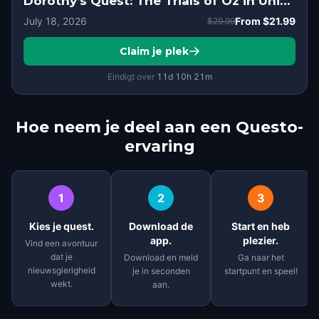
Dorothy’s Quest: The Trials of Oz in University of Wisconsin–Madison, Madison, WI
July 18, 2026
From
$21.99
$29.99
Claim je plek
Eindigt over
11d
10
h
21
m
Hoe neem je deel aan een Questo-
ervaring
1
2
3
Kies je quest.
Download de
Start en heb
app.
plezier.
Vind een avontuur
dat je
Download en meld
Ga naar het
nieuwsgierigheid
je in seconden
startpunt en speel!
wekt.
aan.