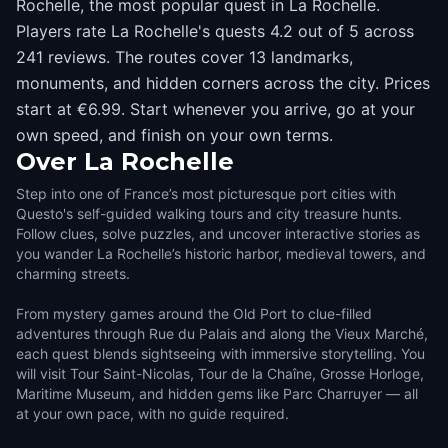
Rochelle, the most popular quest in La Rochelle.
Players rate La Rochelle's quests 4.2 out of 5 across
241 reviews. The routes cover 13 landmarks,
monuments, and hidden corners across the city. Prices
start at €6.99. Start whenever you arrive, go at your
own speed, and finish on your own terms.
Over
La Rochelle
Step into one of France’s most picturesque port cities with
Questo's self-guided walking tours and city treasure hunts.
Follow clues, solve puzzles, and uncover interactive stories as
you wander La Rochelle’s historic harbor, medieval towers, and
charming streets.
From mystery games around the Old Port to clue-filled
adventures through Rue du Palais and along the Vieux Marché,
each quest blends sightseeing with immersive storytelling. You
will visit Tour Saint-Nicolas, Tour de la Chaîne, Grosse Horloge,
Maritime Museum, and hidden gems like Parc Charruyer — all
at your own pace, with no guide required.