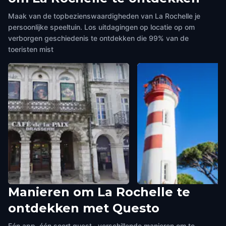
Maak van de topbezienswaardigheden van La Rochelle je
persoonlijke speeltuin. Los uitdagingen op locatie op om
verborgen geschiedenis te ontdekken die 99% van de
toeristen mist
Manieren om La Rochelle te
Café de la Paix
The Red Lighthouse of 
ontdekken met Questo
La Rochelle
,
France
Rochelle
La Rochelle
,
France
Eén app, één soort quest · verschillende manieren om te