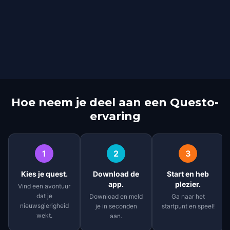
Hoe neem je deel aan een Questo-
ervaring
1
2
3
Kies je quest.
Download de
Start en heb
app.
plezier.
Vind een avontuur
dat je
Download en meld
Ga naar het
nieuwsgierigheid
je in seconden
startpunt en speel!
wekt.
aan.