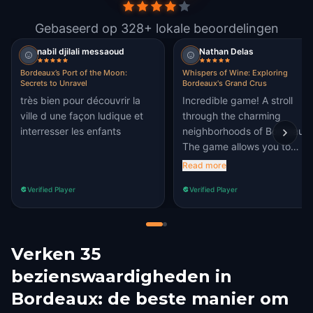
Gebaseerd op 328+ lokale beoordelingen
nabil djilali messaoud
Nathan Delas
Bordeaux’s Port of the Moon:
Whispers of Wine: Exploring
Secrets to Unravel
Bordeaux's Grand Crus
très bien pour découvrir la
Incredible game! A stroll
ville d une façon ludique et
through the charming
interresser les enfants
neighborhoods of Bordeaux!
The game allows you to
discover unique anecdotes
Read more
about wine through fun
Verified Player
Verified Player
riddles. A great time!!
Verken 35
bezienswaardigheden in
Bordeaux: de beste manier om