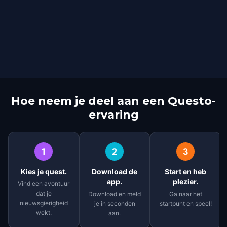
Hoe neem je deel aan een Questo-
ervaring
1
2
3
Kies je quest.
Download de
Start en heb
app.
plezier.
Vind een avontuur
dat je
Download en meld
Ga naar het
nieuwsgierigheid
je in seconden
startpunt en speel!
wekt.
aan.