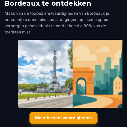
Bordeaux te ontdekken
Maak van de topbezienswaardigheden van Bordeaux je
persoonlijke speeltuin. Los uitdagingen op locatie op om
verborgen geschiedenis te ontdekken die 99% van de
toeristen mist
Monument aux Girondins
Musée de l’Histoire Mariti
Meer bezienswaardigheden
Bordeaux
,
France
Bordeaux
Bordeaux
,
France