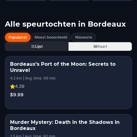
Alle speurtochten in
Bordeaux
Populairst
Meest beoordeeld
Nieuwste
Lijst
Kaart
Bordeaux’s Port of the Moon: Secrets to
Unravel
4.2 km | Avg. time: 99 min
4.39
$9.99
Murder Mystery: Death in the Shadows in
Bordeaux
2.5 km | Avg. time: 90 min