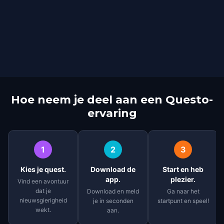
Hoe neem je deel aan een Questo-
ervaring
1
2
3
Kies je quest.
Download de
Start en heb
app.
plezier.
Vind een avontuur
dat je
Download en meld
Ga naar het
nieuwsgierigheid
je in seconden
startpunt en speel!
wekt.
aan.