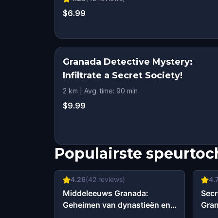
$6.99
Granada Detective Mystery:
Infiltrate a Secret Society!
2 km | Avg. time: 90 min
$9.99
Populairste speurtoc
4.26
(
42
reviews)
4.
Middeleeuws Granada:
Secr
Geheimen van dynastieën en
Gra
vorsten