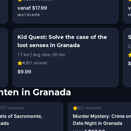
vanaf $17.99
v
MULTIPLAYER
M
Kid Quest: Solve the case of the
lost senses in Granada
2
1.7 km | Avg. time: 90 min
4.5
(
1
review)
$
$9.99
hten in
Granada
71
(
7
reviews)
5
(
2
reviews)
ets of Sacromonte,
Murder Mystery: Crime o
nada
Date Night in Granada