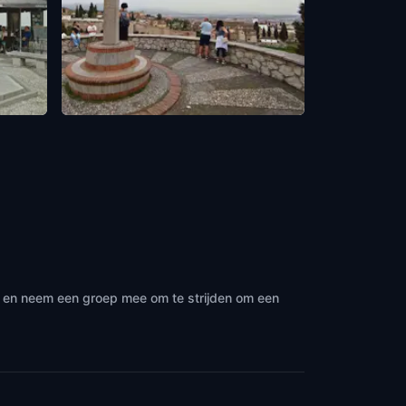
The Cross statue in Mirador de San
Cristóbal
Granada
,
Spain
· en neem een groep mee om te strijden om een