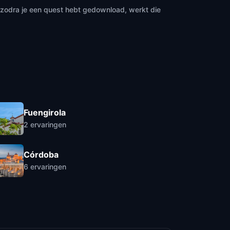
n zodra je een quest hebt gedownload, werkt die
Fuengirola
2
ervaringen
Córdoba
6
ervaringen