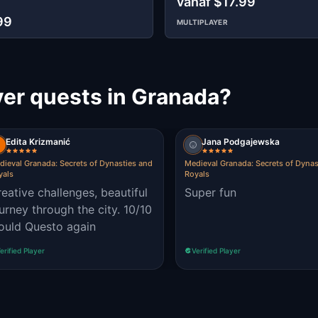
vanaf $17.99
99
MULTIPLAYER
er quests in Granada?
Edita Krizmanić
Jana Podgajewska
dieval Granada: Secrets of Dynasties and
Medieval Granada: Secrets of Dynas
yals
Royals
eative challenges, beautiful
Super fun
urney through the city. 10/10
ould Questo again
erified Player
Verified Player