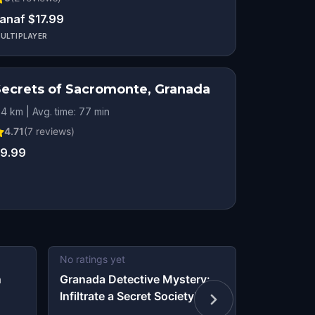
anaf $17.99
ULTIPLAYER
Secrets of Sacromonte, Granada
.4 km | Avg. time: 77 min
4.71
(
7
reviews)
9.99
No ratings yet
4.63
(
8
re
n
Granada Detective Mystery:
Murder My
Infiltrate a Secret Society!
Shadows i