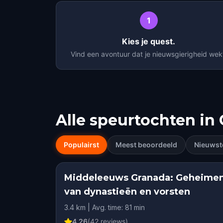
1
Kies je quest.
Vind een avontuur dat je nieuwsgierigheid wek
Alle speurtochten in
Populairst
Meest beoordeeld
Nieuwst
Middeleeuws Granada: Geheime
van dynastieën en vorsten
3.4 km | Avg. time: 81 min
4.26
(
42
reviews)