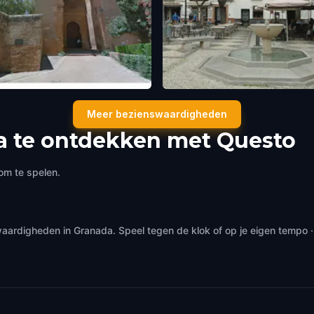
ate of Justice
Plaza Aliatar
Meer bezienswaardigheden
da
,
Spain
Granada
,
Spain
 te ontdekken met Questo
om te spelen.
waardigheden in Granada. Speel tegen de klok of op je eigen tempo 