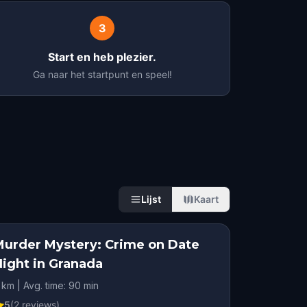
3
Start en heb plezier.
Ga naar het startpunt en speel!
Lijst
Kaart
Murder Mystery: Crime on Date
Night in Granada
 km | Avg. time: 90 min
5
(
2
reviews)