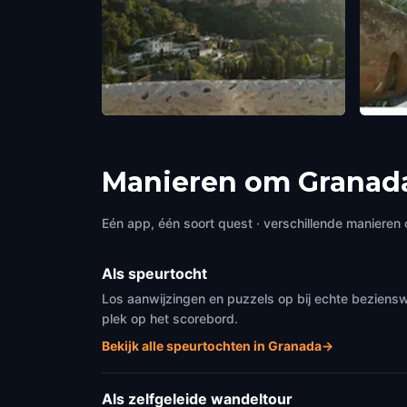
The Alhambra
The G
Granada
,
Spain
Grana
Manieren om Granada
Eén app, één soort quest · verschillende manieren 
Als speurtocht
Los aanwijzingen en puzzels op bij echte beziens
plek op het scorebord.
Bekijk alle speurtochten in Granada
→
Als zelfgeleide wandeltour