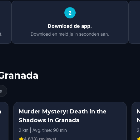
2
Download de app.
t.
Download en meld je in seconden aan.
Granada
e
n
Murder Mystery: Death in the
Shadows in Granada
2 km | Avg. time: 90 min
2
4.63
(
8
reviews)