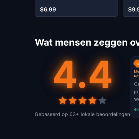
$6.99
$9.
Wat mensen zeggen ov
4.4
Me
Ro
Cr
jo
w
V
Gebaseerd op 63+ lokale beoordelingen