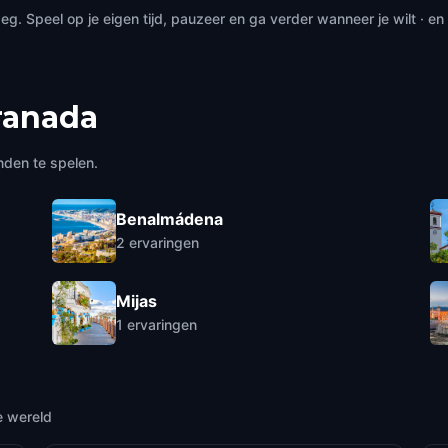
. Speel op je eigen tijd, pauzeer en ga verder wanneer je wilt · e
ranada
nden te spelen.
Benalmádena
2
ervaringen
Mijas
1
ervaringen
e wereld