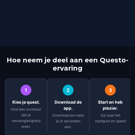
Hoe neem je deel aan een Questo-
ervaring
1
2
3
Kies je quest.
Download de
Start en heb
app.
plezier.
Vind een avontuur
dat je
Download en meld
Ga naar het
nieuwsgierigheid
je in seconden
startpunt en speel!
wekt.
aan.