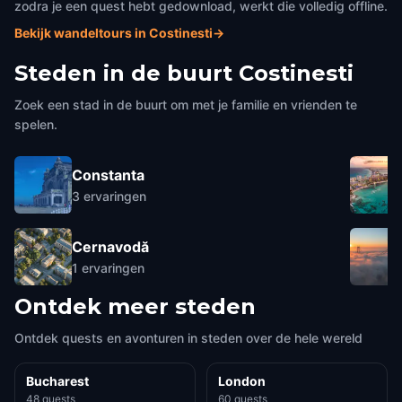
zodra je een quest hebt gedownload, werkt die volledig offline.
Bekijk wandeltours in Costinesti
→
Steden in de buurt
Costinesti
Zoek een stad in de buurt om met je familie en vrienden te
spelen.
Constanta
3
ervaringen
Cernavodă
1
ervaringen
Ontdek meer steden
Ontdek quests en avonturen in steden over de hele wereld
Bucharest
London
48 quests
60 quests