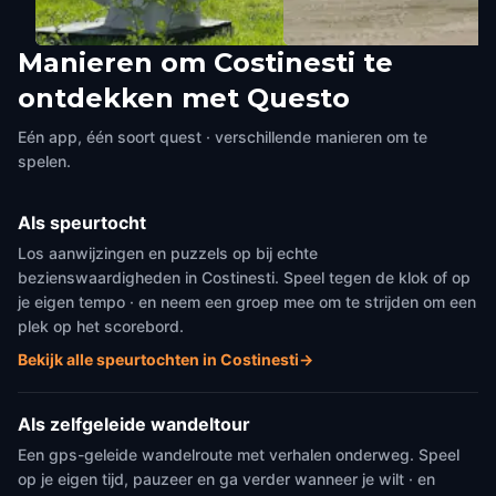
Manieren om Costinesti te
Politia Costinesti
Obelisc
ontdekken met Questo
Costinesti
,
Romania
Costinesti
,
Romania
Eén app, één soort quest · verschillende manieren om te
spelen.
Als speurtocht
Los aanwijzingen en puzzels op bij echte
bezienswaardigheden in Costinesti. Speel tegen de klok of op
je eigen tempo · en neem een groep mee om te strijden om een
plek op het scorebord.
Bekijk alle speurtochten in Costinesti
→
Als zelfgeleide wandeltour
Een gps-geleide wandelroute met verhalen onderweg. Speel
op je eigen tijd, pauzeer en ga verder wanneer je wilt · en