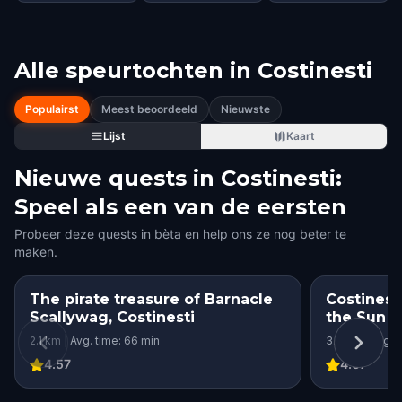
Alle speurtochten in
Costinesti
Populairst
Meest beoordeeld
Nieuwste
Lijst
Kaart
Nieuwe quests in Costinesti:
Speel als een van de eersten
Probeer deze quests in bèta en help ons ze nog beter te
maken.
The pirate treasure of Barnacle
Costinest
Scallywag, Costinesti
the Sun
2.1 km | Avg. time: 66 min
3.7 km | Avg. 
4.57
4.67