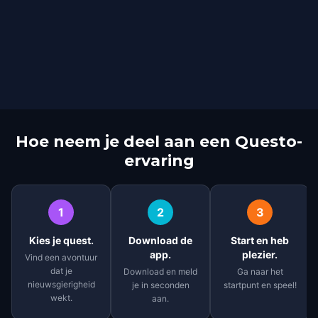
Hoe neem je deel aan een Questo-
ervaring
1
2
3
Kies je quest.
Download de
Start en heb
app.
plezier.
Vind een avontuur
dat je
Download en meld
Ga naar het
nieuwsgierigheid
je in seconden
startpunt en speel!
wekt.
aan.