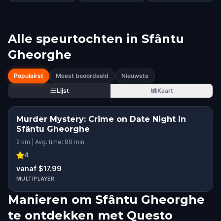
Alle speurtochten in
Sfântu
Gheorghe
Populairst
Meest beoordeeld
Nieuwste
Lijst
Kaart
Murder Mystery: Crime on Date Night in
Sfântu Gheorghe
2 km | Avg. time: 90 min
4
vanaf $17.99
MULTIPLAYER
Manieren om Sfântu Gheorghe
te ontdekken met Questo