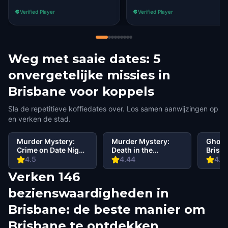
could share
Verified Player
Verified Player
Weg met saaie dates: 5
onvergetelijke missies in
Brisbane voor koppels
Sla de repetitieve koffiedates over. Los samen aanwijzingen op
en verken de stad.
Murder Mystery:
Murder Mystery:
Ghost
Crime on Date Night
Death in the
Brisb
in Brisbane
Shadows in South
4.5
4.44
4.7
Bank, Brisbane
Verken 146
bezienswaardigheden in
Brisbane: de beste manier om
Brisbane te ontdekken