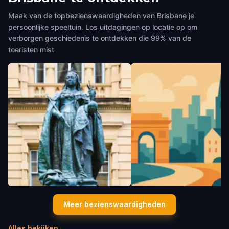
Maak van de topbezienswaardigheden van Brisbane je
persoonlijke speeltuin. Los uitdagingen op locatie op om
verborgen geschiedenis te ontdekken die 99% van de
toeristen mist
Queen Victoria Monument
Queen’s Gardens
Meer bezienswaardigheden
Brisbane
,
Australia
Brisbane
,
Australia
Alles bekijken