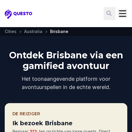
Questo
Cities
>
Australia
>
Brisbane
Ontdek Brisbane via een
gamified avontuur
Het toonaangevende platform voor
avontuurspellen in de echte wereld.
DE REIZIGER
Ik bezoek Brisbane
Bespaar
31%
ten opzichte van losse quests. Direct