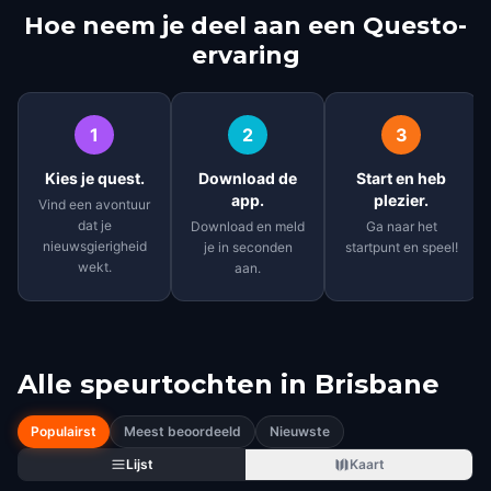
Hoe neem je deel aan een Questo-
ervaring
1
2
3
Kies je quest.
Download de
Start en heb
app.
plezier.
Vind een avontuur
dat je
Download en meld
Ga naar het
nieuwsgierigheid
je in seconden
startpunt en speel!
wekt.
aan.
Alle speurtochten in
Brisbane
Populairst
Meest beoordeeld
Nieuwste
Lijst
Kaart