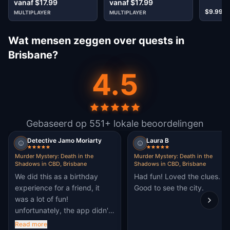
vanaf $17.99
vanaf $17.99
$9.99
MULTIPLAYER
MULTIPLAYER
Wat mensen zeggen over quests in
Brisbane?
4.5
Gebaseerd op 551+ lokale beoordelingen
Detective Jamo Moriarty
Laura B
Murder Mystery: Death in the
Murder Mystery: Death in the
Shadows in CBD, Brisbane
Shadows in CBD, Brisbane
We did this as a birthday
Had fun! Loved the clues.
experience for a friend, it
Good to see the city.
was a lot of fun!
unfortunately, the app didn't
work for everyone, but we
Read more