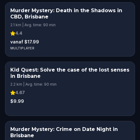
Murder Mystery: Death in the Shadows in
CBD, Brisbane
2.1 km | Avg. time: 90 min
4.4
vanaf $17.99
MULTIPLAYER
Kid Quest: Solve the case of the lost senses
KIDS' FAVORITE
in Brisbane
2.2 km | Avg. time: 90 min
4.67
$9.99
Murder Mystery: Crime on Date Night in
Brisbane