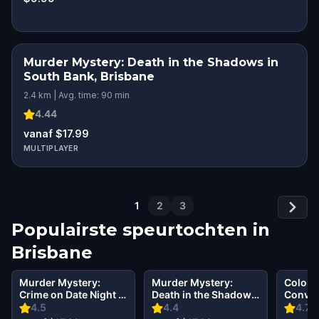
Murder Mystery: Death in the Shadows in
South Bank, Brisbane
2.4 km | Avg. time: 90 min
4.44
vanaf $17.99
MULTIPLAYER
1
2
3
Populairste speurtochten in
Brisbane
Murder Mystery:
Murder Mystery:
Colonia
Crime on Date Night in
Death in the Shadows
Convict
Brisbane
in CBD, Brisbane
Justic
4.5
4.4
4.79