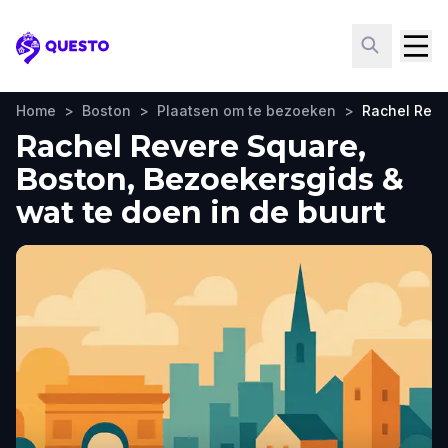
Questo
Home
>
Boston
>
Plaatsen om te bezoeken
>
Rachel Reve
Rachel Revere Square,
Boston, Bezoekersgids &
wat te doen in de buurt