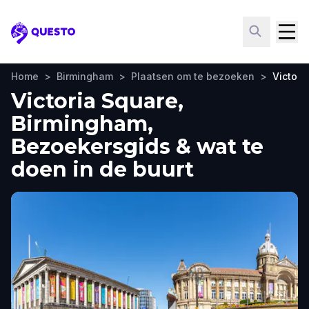
Questo
Home
>
Birmingham
>
Plaatsen om te bezoeken
>
Victori
Victoria Square,
Birmingham,
Bezoekersgids & wat te
doen in de buurt