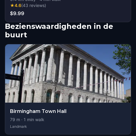
★
4.6
(
43
reviews
)
$9.99
Bezienswaardigheden in de
buurt
Birmingham Town Hall
79
m ·
1
min walk
Landmark