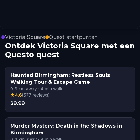
Victoria Square
Quest startpunten
Ontdek Victoria Square met een
Questo quest
Haunted Birmingham: Restless Souls
Walking Tour & Escape Game
0.3
km away
·
4
min walk
★
4.6
(
577
reviews
)
$9.99
Murder Mystery: Death in the Shadows in
Birmingham
0.4
km away
·
4
min walk