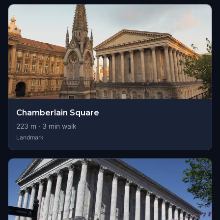
Chamberlain Square
223
m ·
3
min walk
Landmark