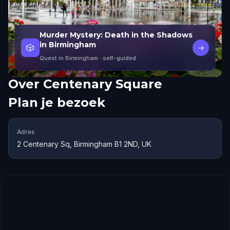
Murder Mystery: Death in the Shadows
in Birmingham
🎲
→
Quest in Birmingham
· self-guided
Over
Centenary Square
Plan je bezoek
Adres
2 Centenary Sq, Birmingham B1 2ND, UK