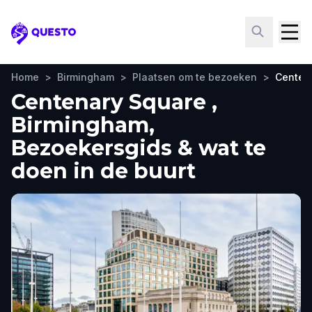
Questo
Home
>
Birmingham
>
Plaatsen om te bezoeken
>
Centen
Centenary Square ,
Birmingham,
Bezoekersgids & wat te
doen in de buurt