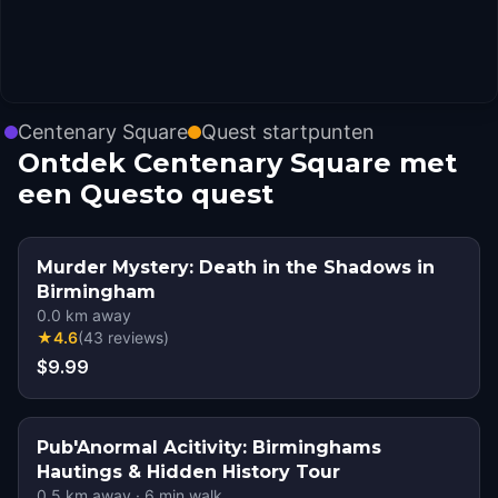
Centenary Square
Quest startpunten
Ontdek Centenary Square met
een Questo quest
Murder Mystery: Death in the Shadows in
Birmingham
0.0
km away
★
4.6
(
43
reviews
)
$9.99
Pub'Anormal Acitivity: Birminghams
Hautings & Hidden History Tour
0.5
km away
·
6
min walk