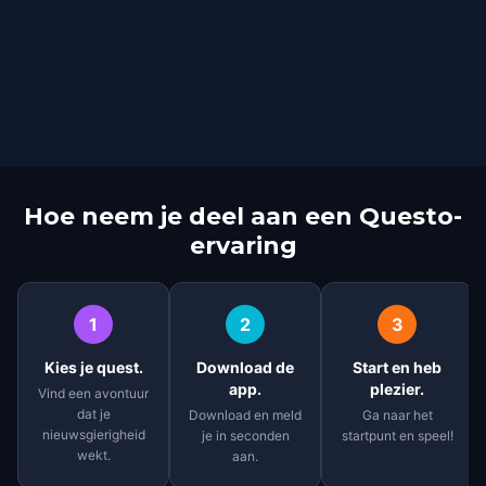
Hoe neem je deel aan een Questo-
ervaring
1
2
3
Kies je quest.
Download de
Start en heb
app.
plezier.
Vind een avontuur
dat je
Download en meld
Ga naar het
nieuwsgierigheid
je in seconden
startpunt en speel!
wekt.
aan.