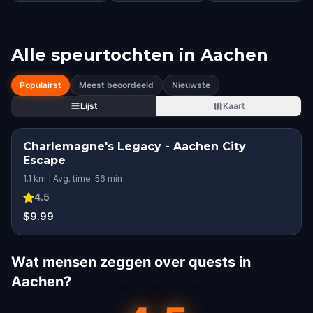
Alle speurtochten in
Aachen
Populairst
Meest beoordeeld
Nieuwste
Lijst
Kaart
Charlemagne's Legacy - Aachen City
Escape
1.1 km | Avg. time: 56 min
4.5
$9.99
Wat mensen zeggen over quests in
Aachen?