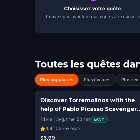
Choisissez votre quête.
Trouvez une aventure qui pique votre curiosité
Toutes les quêtes da
Plus populaires
Plus évalués
Plus réc
Discover Torremolinos with the
help of Pablo Picasso Scavenger
Hunt
2.1 km | Avg. time: 50 min
EASY
4.9
(
153
reviews)
$6.99