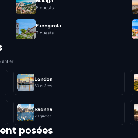
Malaga
6
quests
Fuengirola
2
quests
s
 entier
London
60 quêtes
Sydney
29 quêtes
ent posées