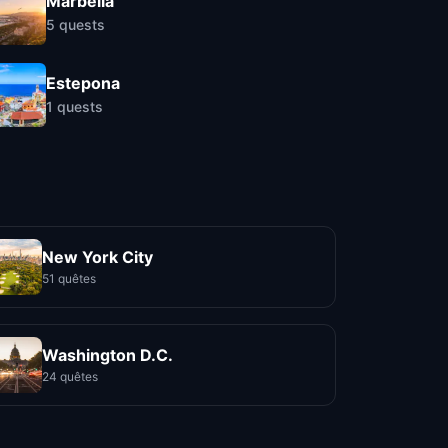
Marbella
5
quests
Estepona
1
quests
New York City
51 quêtes
Washington D.C.
24 quêtes