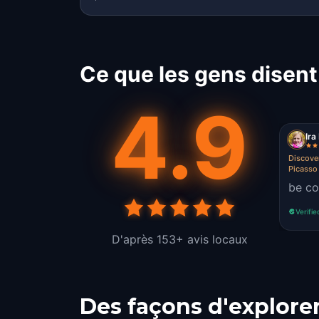
Ce que les gens disent
4.9
Ir
Discove
Picasso
be co
Verifie
D'après 153+ avis locaux
Des façons d'explore