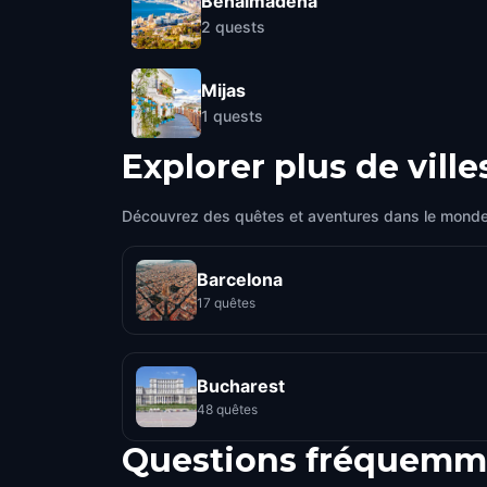
Benalmádena
2
quests
Mijas
1
quests
Explorer plus de ville
Découvrez des quêtes et aventures dans le monde
Barcelona
17 quêtes
Bucharest
48 quêtes
Questions fréquemm