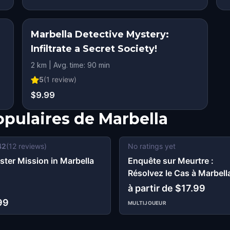
Marbella Detective Mystery:
Infiltrate a Secret Society!
2 km | Avg. time: 90 min
5
(
1
review)
$9.99
opulaires de
Marbella
42
(
12
reviews)
No ratings yet
ter Mission in Marbella
Enquête sur Meurtre :
Résolvez le Cas à Marbell
à partir de $17.99
99
MULTIJOUEUR