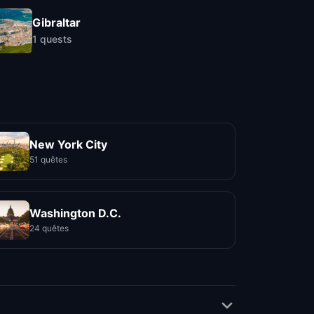
Gibraltar
1
quests
New York City
51 quêtes
Washington D.C.
24 quêtes