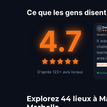
Ce que les gens disent
4.7
Do
Streets 
It wa
chall
learn
area.
exper
Read m
D'après 122+ avis locaux
Verifie
Explorez 44 lieux à M