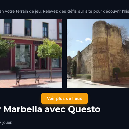
en votre terrain de jeu. Relevez des défis sur site pour découvrir l
A PRACTICANTE MANUEL
Muralla Urbana de Marbella
Voir plus de lieux
OS
Marbella
,
Spain
la
,
Spain
r Marbella avec Questo
 jouer.