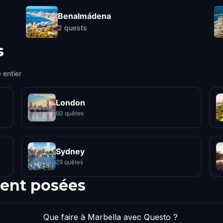
Benalmádena
2
quests
s
 entier
London
60 quêtes
Sydney
29 quêtes
ent posées
Que faire à Marbella avec Questo ?