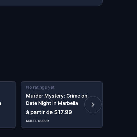
No ratings yet
5
(
1
revie
Murder Mystery: Crime on
Marbella 
a
Date Night in Marbella
Infiltrate 
à partir de $17.99
$9.99
MULTIJOUEUR