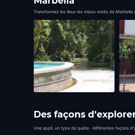
Marbella
Transformez les lieux les mieux notés de Marbella 
PARQUE DE LA ALAMEDA
PLAZ
Marbella
,
Spain
CANT
Marbel
Des façons d'explore
Une appli, un type de quête · différentes façons d'y