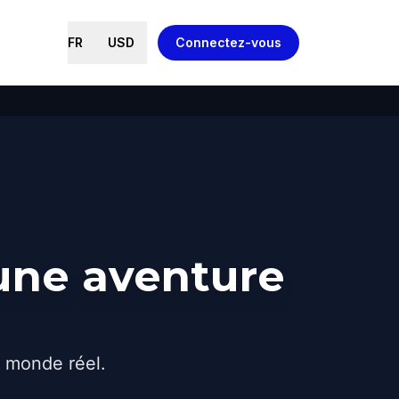
FR
USD
Connectez-vous
 une aventure
e monde réel.