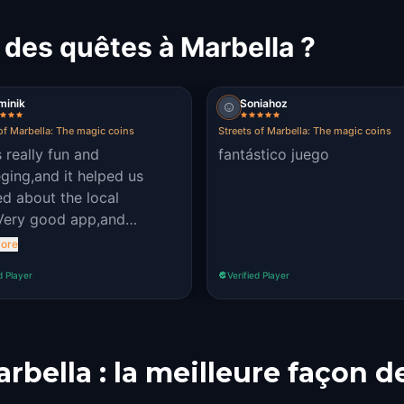
 des quêtes à Marbella ?
minik
Soniahoz
of Marbella: The magic coins
Streets of Marbella: The magic coins
s really fun and
fantástico juego
eging,and it helped us
ed about the local
Very good app,and
ience.
ore
d Player
Verified Player
arbella : la meilleure façon d