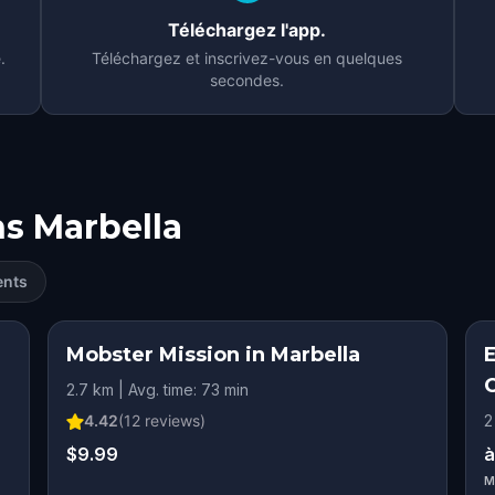
Téléchargez l'app.
.
Téléchargez et inscrivez-vous en quelques
secondes.
ns
Marbella
ents
Mobster Mission in Marbella
2.7 km | Avg. time: 73 min
4.42
(
12
reviews)
2
$9.99
à
M