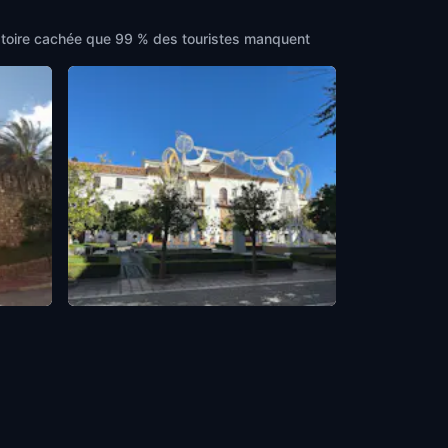
'histoire cachée que 99 % des touristes manquent
The Legacy of Muslim Civilization
Marbella
,
Spain