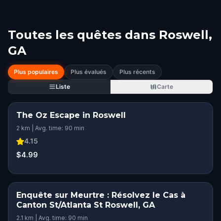
Toutes les quêtes dans
Roswell,
GA
Plus populaires
Plus évalués
Plus récents
Liste
Carte
The Oz Escape in Roswell
2 km | Avg. time: 90 min
4.15
$4.99
Enquête sur Meurtre : Résolvez le Cas à
Canton St/Atlanta St Roswell, GA
2.1 km | Avg. time: 90 min