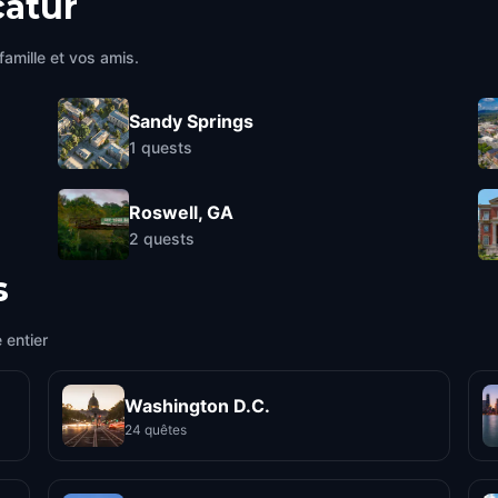
atur
famille et vos amis.
Sandy Springs
1
quests
Roswell, GA
2
quests
s
 entier
Washington D.C.
24 quêtes