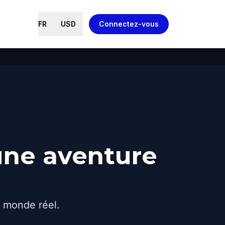
FR
USD
Connectez-vous
une aventure
e monde réel.