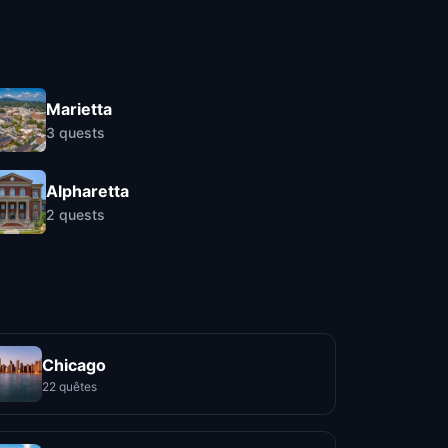
Marietta
3
quests
Alpharetta
2
quests
Chicago
22 quêtes