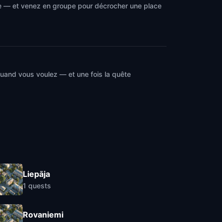
me — et venez en groupe pour décrocher une place
quand vous voulez — et une fois la quête
Liepāja
1
quests
Rovaniemi