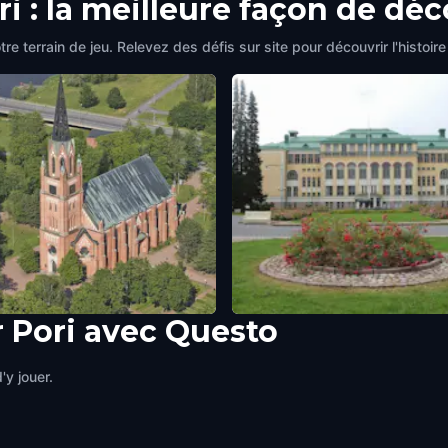
ri : la meilleure façon de déc
tre terrain de jeu. Relevez des défis sur site pour découvrir l'hist
r Pori avec Questo
ch
Pori gate
nland
Pori
,
Finland
'y jouer.