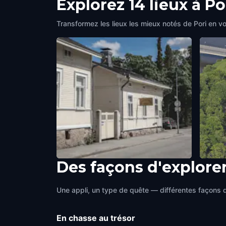
Explorez 14 lieux à Po
Transformez les lieux les mieux notés de Pori en vo
Des façons d'explore
Building heritage museum
Chur
Pori
,
Finland
Pori
,
Fi
Une appli, un type de quête — différentes façons d
En chasse au trésor