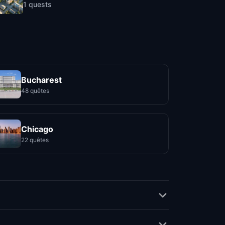
1
quests
Bucharest
48 quêtes
Chicago
22 quêtes