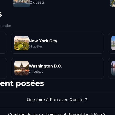
2
quests
s
 entier
New York City
51 quêtes
Washington D.C.
24 quêtes
ent posées
Que faire à Pori avec Questo ?
Combien de jeux urbains sont disponibles à Pori ?