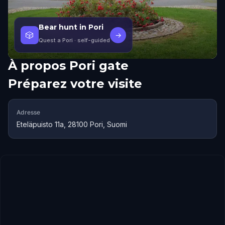
Bear hunt in Pori
🎲
→
Quest a Pori
· self-guided
À propos
Pori gate
Préparez votre visite
Adresse
Eteläpuisto 11a, 28100 Pori, Suomi