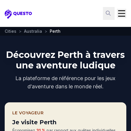
Questo
Cities
>
Australia
>
Perth
Découvrez Perth à travers
une aventure ludique
La plateforme de référence pour les jeux
d'aventure dans le monde réel.
LE VOYAGEUR
Je visite Perth
Économisez
31 %
par rapport aux quêtes individuelles.