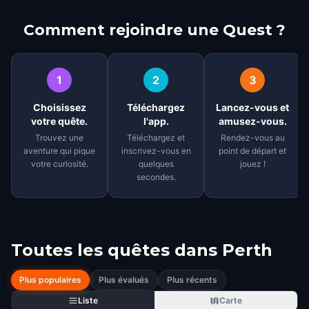
Comment rejoindre une Quest ?
1
2
3
Choisissez
Téléchargez
Lancez-vous et
votre quête.
l'app.
amusez-vous.
Trouvez une
Téléchargez et
Rendez-vous au
aventure qui pique
inscrivez-vous en
point de départ et
votre curiosité.
quelques
jouez !
secondes.
Toutes les quêtes dans
Perth
Plus populaires
Plus évalués
Plus récents
Liste
Carte