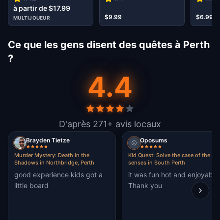
Perth
à partir de $17.99
$9.99
$6.99
MULTIJOUEUR
Ce que les gens disent des quêtes à Perth
?
4.4
D'après 271+ avis locaux
Brayden Tietze
Oposums
Murder Mystery: Death in the
Kid Quest: Solve the case of the los
Shadows in Northbridge, Perth
senses in South Perth
good experience kids got a
it was fun hot and enjoyable
little board
Thank you