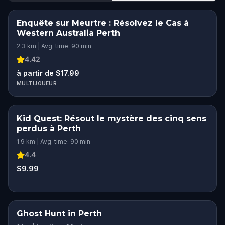
Enquête sur Meurtre : Résolvez le Cas à
Western Australia Perth
2.3 km | Avg. time: 90 min
4.42
à partir de $17.99
MULTIJOUEUR
Kid Quest: Résout le mystère des cinq sens
KIDS' FAVORITE
perdus à Perth
1.9 km | Avg. time: 90 min
4.4
$9.99
Ghost Hunt in Perth