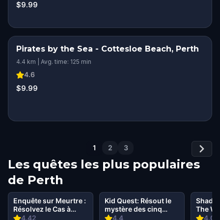
$9.99
Pirates by the Sea - Cottesloe Beach, Perth
4.4 km | Avg. time: 125 min
4.6
$9.99
1
2
3
Les quêtes les plus populaires
de
Perth
Enquête sur Meurtre :
Kid Quest: Résout le
Shadow
Résolvez le Cas à
mystère des cinq
The Wiz
Western Australia
sens perdus à Perth
4.42
4.4
4.06