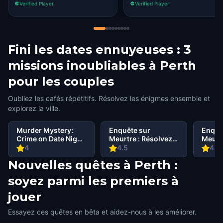
Verified Player
Verified Player
Fini les dates ennuyeuses : 3
missions inoubliables à Perth
pour les couples
Oubliez les cafés répétitifs. Résolvez les énigmes ensemble et
explorez la ville.
Murder Mystery:
Enquête sur
Enquê
Crime on Date Night
Meurtre : Résolvez
Meurtr
in Northbridge,
le Cas à South Perth
le Cas
4
4.5
4.4
Perth
Perth
Austra
Nouvelles quêtes à Perth :
soyez parmi les premiers à
jouer
Essayez ces quêtes en bêta et aidez-nous à les améliorer.